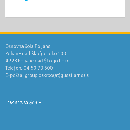
Osnovna šola Poljane
Poljane nad Škofjo Loko 100
4223 Poljane nad Škofjo Loko
Telefon: 04 50 70 500
E-pošta: group.oskrpo(at)guest.arnes.si
LOKACIJA ŠOLE