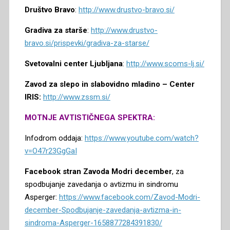
Društvo Bravo
:
http://www.drustvo-bravo.si/
Gradiva za starše
:
http://www.drustvo-
bravo.si/prispevki/gradiva-za-starse/
Svetovalni center Ljubljana
:
http://www.scoms-lj.si/
Zavod za slepo in slabovidno mladino – Center
IRIS:
http://www.zssm.si/
MOTNJE AVTISTIČNEGA SPEKTRA:
Infodrom oddaja:
https://www.youtube.com/watch?
v=O47r23GgGaI
Facebook stran Zavoda Modri december
, za
spodbujanje zavedanja o avtizmu in sindromu
Asperger:
https://www.facebook.com/Zavod-Modri-
december-Spodbujanje-zavedanja-avtizma-in-
sindroma-Asperger-1658877284391830/