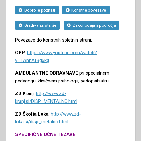
Dobro je poznati
Koristne povezave
Gradiva za starše
Zakonodaja s področja
Povezave do koristnih spletnih strani:
OPP
:
https://www.youtube.com/watch?
v=1WhhAfBg6kg
AMBULANTNE OBRAVNAVE
pri specialnem
pedagogu, kliničnem psihologu, pedopsihiatru:
ZD Kran
j:
http://www.zd-
kranj.si/DISP_MENTALNO.html
ZD Škofja Loka
:
http://www.zd-
loka.si/disp_metalno.html
SPECIFIČNE UČNE TEŽAVE
: