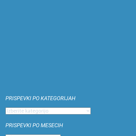
PRISPEVKI PO KATEGORIJAH
Prispevki
po
PRISPEVKI PO MESECIH
kategorijah