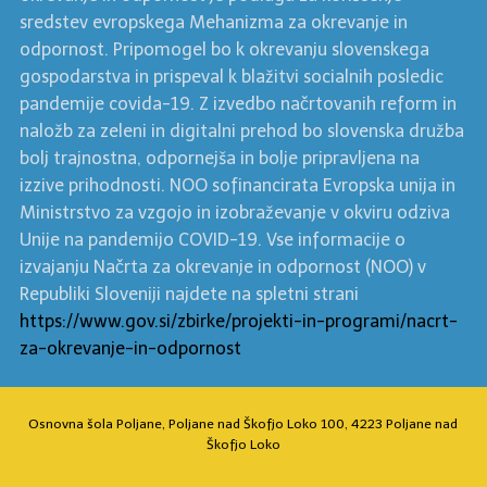
sredstev evropskega Mehanizma za okrevanje in
odpornost. Pripomogel bo k okrevanju slovenskega
gospodarstva in prispeval k blažitvi socialnih posledic
pandemije covida-19. Z izvedbo načrtovanih reform in
naložb za zeleni in digitalni prehod bo slovenska družba
bolj trajnostna, odpornejša in bolje pripravljena na
izzive prihodnosti. NOO sofinancirata Evropska unija in
Ministrstvo za vzgojo in izobraževanje v okviru odziva
Unije na pandemijo COVID-19. Vse informacije o
izvajanju Načrta za okrevanje in odpornost (NOO) v
Republiki Sloveniji najdete na spletni strani
https://www.gov.si/zbirke/projekti-in-programi/nacrt-
za-okrevanje-in-odpornost
Osnovna šola Poljane, Poljane nad Škofjo Loko 100, 4223 Poljane nad
Škofjo Loko