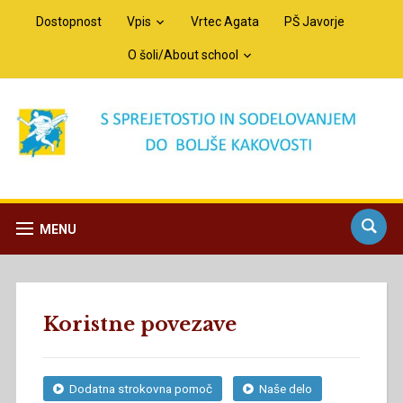
Dostopnost
Vpis
Vrtec Agata
PŠ Javorje
O šoli/About school
MENU
Koristne povezave
Dodatna strokovna pomoč
Naše delo