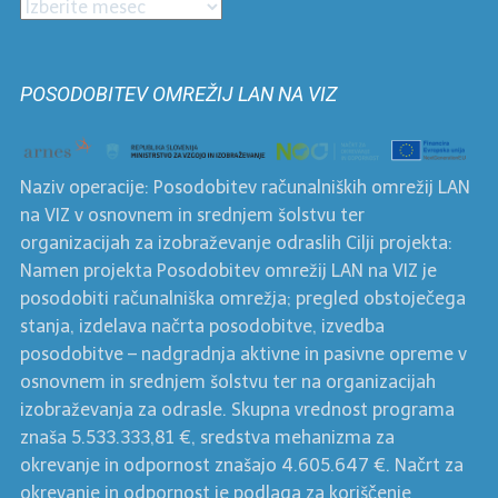
Prispevki
po
mesecih
POSODOBITEV OMREŽIJ LAN NA VIZ
Naziv operacije: Posodobitev računalniških omrežij LAN
na VIZ v osnovnem in srednjem šolstvu ter
organizacijah za izobraževanje odraslih Cilji projekta:
Namen projekta Posodobitev omrežij LAN na VIZ je
posodobiti računalniška omrežja; pregled obstoječega
stanja, izdelava načrta posodobitve, izvedba
posodobitve – nadgradnja aktivne in pasivne opreme v
osnovnem in srednjem šolstvu ter na organizacijah
izobraževanja za odrasle. Skupna vrednost programa
znaša 5.533.333,81 €, sredstva mehanizma za
okrevanje in odpornost znašajo 4.605.647 €. Načrt za
okrevanje in odpornost je podlaga za koriščenje