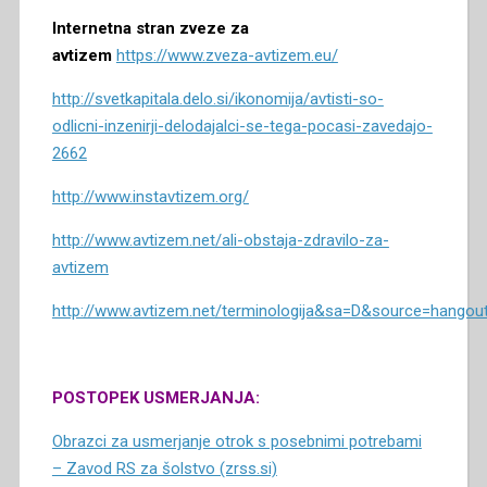
Internetna stran zveze za
avtizem
https://www.zveza-avtizem.eu/
http://svetkapitala.delo.si/ikonomija/avtisti-so-
odlicni-inzenirji-delodajalci-se-tega-pocasi-zavedajo-
2662
http://www.instavtizem.org/
http://www.avtizem.net/ali-obstaja-zdravilo-za-
avtizem
http://www.avtizem.net/terminologija&sa=D&source=han
POSTOPEK USMERJANJA:
Obrazci za usmerjanje otrok s posebnimi potrebami
– Zavod RS za šolstvo (zrss.si)