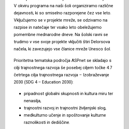
V okviru programa na naši šoli organiziramo različne
dejavnosti, ki so smiselno razporejene čez vse leto.
Vključujemo se v projekte mreže, se odzivamo na
razpise in natečaje ter vsako leto obeležujemo
pomembne mednarodne dneve. Na šolski ravni se
trudimo v vse svoje projekte vključiti štiri Delorsova
načela, ki zavezujejo vse članice mreže Unesco šol.
Prioritetna tematska področja ASPnet se skladajo s
cilji trajnostnega razvoja še posebej ciljem točke 4.7
četrtega cilja trajnostnega razvoja – Izobraževanje
2030 (SDG 4 – Education 2030):
pripadnost globalni skupnosti in kultura miru ter
nenasilja,
trajnostni razvoj in trajnostni življenjski slog,
medkulturno učenje in spoštovanje kulturne
raznolikosti in dediščine.