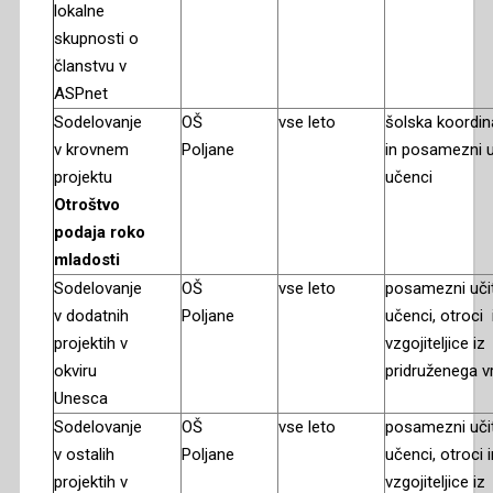
lokalne
skupnosti o
članstvu v
ASPnet
Sodelovanje
OŠ
vse leto
šolska koordin
v krovnem
Poljane
in posamezni uč
projektu
učenci
Otroštvo
podaja roko
mladosti
Sodelovanje
OŠ
vse leto
posamezni učite
v dodatnih
Poljane
učenci, otroci 
projektih v
vzgojiteljice iz
okviru
pridruženega v
Unesca
Sodelovanje
OŠ
vse leto
posamezni učite
v ostalih
Poljane
učenci, otroci i
projektih v
vzgojiteljice iz