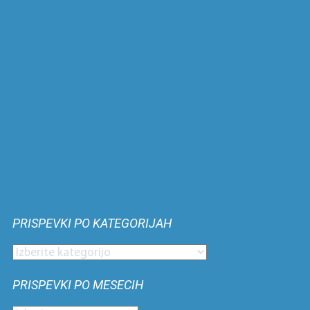
PRISPEVKI PO KATEGORIJAH
Prispevki
po
PRISPEVKI PO MESECIH
kategorijah