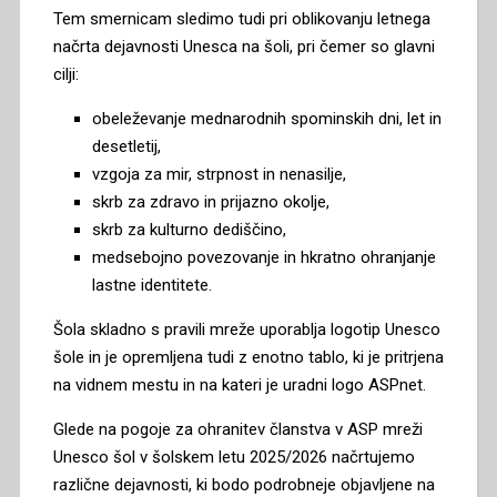
Tem smernicam sledimo tudi pri oblikovanju letnega
načrta dejavnosti Unesca na šoli, pri čemer so glavni
cilji:
obeleževanje mednarodnih spominskih dni, let in
desetletij,
vzgoja za mir, strpnost in nenasilje,
skrb za zdravo in prijazno okolje,
skrb za kulturno dediščino,
medsebojno povezovanje in hkratno ohranjanje
lastne identitete.
Šola skladno s pravili mreže uporablja logotip Unesco
šole in je opremljena tudi z enotno tablo, ki je pritrjena
na vidnem mestu in na kateri je uradni logo ASPnet.
Glede na pogoje za ohranitev članstva v ASP mreži
Unesco šol v šolskem letu 2025/2026 načrtujemo
različne dejavnosti, ki bodo podrobneje objavljene na