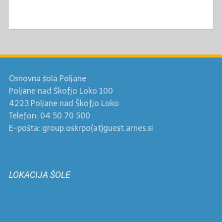
Osnovna šola Poljane
Poljane nad Škofjo Loko 100
4223 Poljane nad Škofjo Loko
Telefon: 04 50 70 500
E-pošta: group.oskrpo(at)guest.arnes.si
LOKACIJA ŠOLE