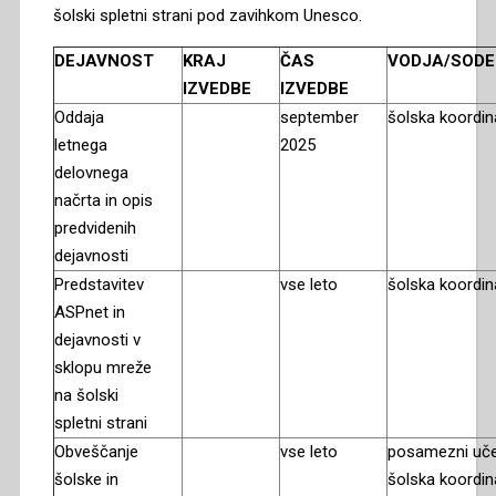
šolski spletni strani pod zavihkom Unesco.
DEJAVNOST
KRAJ
ČAS
VODJA/SODE
IZVEDBE
IZVEDBE
Oddaja
september
šolska koordin
letnega
2025
delovnega
načrta in opis
predvidenih
dejavnosti
Predstavitev
vse leto
šolska koordin
ASPnet in
dejavnosti v
sklopu mreže
na šolski
spletni strani
Obveščanje
vse leto
posamezni uče
šolske in
šolska koordin