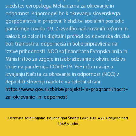
sredstev evropskega Mehanizma za okrevanje in
odpornost. Pripomogel bo k okrevanju slovenskega
gospodarstva in prispeval k blažitvi socialnih posledic
pandemije covida-19. Z izvedbo načrtovanih reform in
naložb za zeleni in digitalni prehod bo slovenska družba
bolj trajnostna, odpornejša in bolje pripravljena na
izzive prihodnosti. NOO sofinancirata Evropska unija in
Ministrstvo za vzgojo in izobraževanje v okviru odziva
Unije na pandemijo COVID-19. Vse informacije o
izvajanju Načrta za okrevanje in odpornost (NOO) v
Republiki Sloveniji najdete na spletni strani
https://www.gov.si/zbirke/projekti-in-programi/nacrt-
za-okrevanje-in-odpornost
Osnovna šola Poljane, Poljane nad Škofjo Loko 100, 4223 Poljane nad
Škofjo Loko