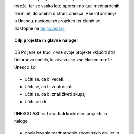
mreže, ter se vsako leto spomnimo tudi mednarodnih
dni in let, določenih s strani Unesca. Vse informacije
o Unescu, nacionalnih projektih ter članih so
dostopne na
tej povezavi.
Cilji projekta in glavne naloge:
OŠ Poljane se trudi v vse svoje projekte vključiti štiri
Delorsova načela, ki zavezujejo vse članice mreže
Unesco šol:
Učiti se, da bi vedeli.
Učiti se, da bi znali delati.
Učiti se, da bi znali živeti skupaj.
Učiti se biti.
UNESCO ASP net ima tudi konkretne projekte in
naloge:
obeleževanje mednarodnih spominskih dni, let in