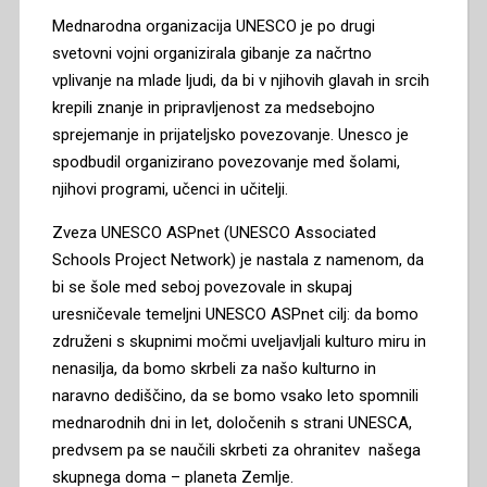
Mednarodna organizacija UNESCO je po drugi
svetovni vojni organizirala gibanje za načrtno
vplivanje na mlade ljudi, da bi v njihovih glavah in srcih
krepili znanje in pripravljenost za medsebojno
sprejemanje in prijateljsko povezovanje. Unesco je
spodbudil organizirano povezovanje med šolami,
njihovi programi, učenci in učitelji.
Zveza UNESCO ASPnet (UNESCO Associated
Schools Project Network) je nastala z namenom, da
bi se šole med seboj povezovale in skupaj
uresničevale temeljni UNESCO ASPnet cilj: da bomo
združeni s skupnimi močmi uveljavljali kulturo miru in
nenasilja, da bomo skrbeli za našo kulturno in
naravno dediščino, da se bomo vsako leto spomnili
mednarodnih dni in let, določenih s strani UNESCA,
predvsem pa se naučili skrbeti za ohranitev našega
skupnega doma – planeta Zemlje.