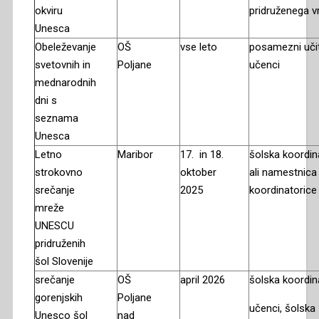
okviru
pridruženega v
Unesca
Obeleževanje
OŠ
vse leto
posamezni učite
svetovnih in
Poljane
učenci
mednarodnih
dni s
seznama
Unesca
Letno
Maribor
17. in 18.
šolska koordin
strokovno
oktober
ali namestnica
srečanje
2025
koordinatorice
mreže
UNESCU
pridruženih
šol Slovenije
srečanje
OŠ
april 2026
šolska koordin
gorenjskih
Poljane
učenci, šolska
Unesco šol
nad