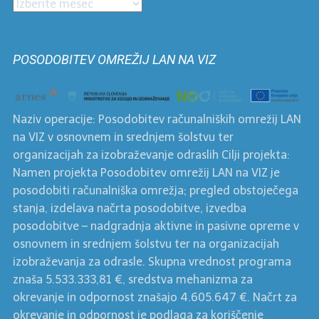
Prispevki
po
mesecih
POSODOBITEV OMREŽIJ LAN NA VIZ
Naziv operacije: Posodobitev računalniških omrežij LAN
na VIZ v osnovnem in srednjem šolstvu ter
organizacijah za izobraževanje odraslih Cilji projekta:
Namen projekta Posodobitev omrežij LAN na VIZ je
posodobiti računalniška omrežja; pregled obstoječega
stanja, izdelava načrta posodobitve, izvedba
posodobitve – nadgradnja aktivne in pasivne opreme v
osnovnem in srednjem šolstvu ter na organizacijah
izobraževanja za odrasle. Skupna vrednost programa
znaša 5.533.333,81 €, sredstva mehanizma za
okrevanje in odpornost znašajo 4.605.647 €. Načrt za
okrevanje in odpornost je podlaga za koriščenje