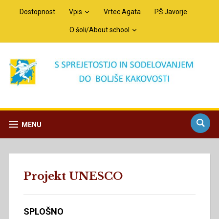
Dostopnost
Vpis
Vrtec Agata
PŠ Javorje
O šoli/About school
MENU
Projekt UNESCO
SPLOŠNO