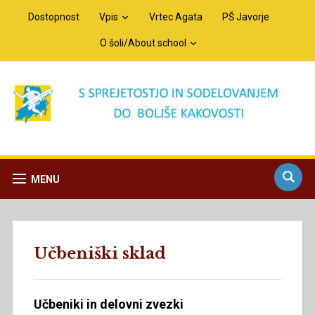
Dostopnost
Vpis
Vrtec Agata
PŠ Javorje
O šoli/About school
MENU
Učbeniški sklad
Učbeniki in delovni zvezki