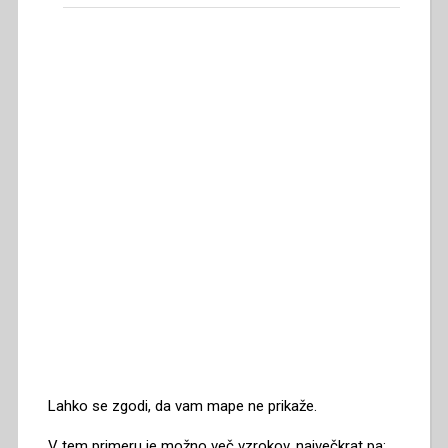
Lahko se zgodi, da vam mape ne prikaže.
V tem primeru je možno več vzrokov, največkrat pa: