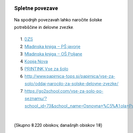
Spletne povezave
Na spodnjih povezavah lahko naročite šolske
potrebščine in delovne zvezke.
DZS
Mladinska knjiga – PŠ javorje
Mladinska knjiga – OŠ Poljane
Kopija Nova
PRINTINK Vse za šolo
http://www.papirnica-tops.si/papirnica/vse-za-
solo/oddaj-narocilo-za-solske-delovne-zvezke/
https://go2school.com/vse-za-solo-po-
seznamu/?
school_id=73&school_name=Osnovna+%C5%A1ola+Po
(Skupno 8.220 obiskov, današnjih obiskov 18)