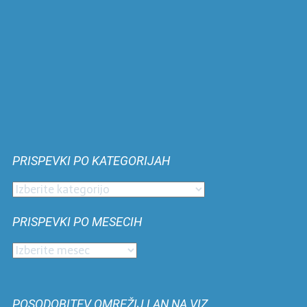
PRISPEVKI PO KATEGORIJAH
Prispevki
po
PRISPEVKI PO MESECIH
kategorijah
Prispevki
po
mesecih
POSODOBITEV OMREŽIJ LAN NA VIZ