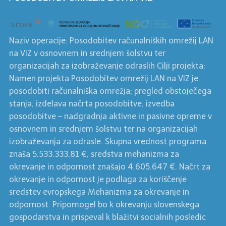
Naziv operacije: Posodobitev računalniških omrežij LAN
na VIZ v osnovnem in srednjem šolstvu ter
organizacijah za izobraževanje odraslih Cilji projekta:
Namen projekta Posodobitev omrežij LAN na VIZ je
posodobiti računalniška omrežja; pregled obstoječega
stanja, izdelava načrta posodobitve, izvedba
posodobitve – nadgradnja aktivne in pasivne opreme v
osnovnem in srednjem šolstvu ter na organizacijah
izobraževanja za odrasle. Skupna vrednost programa
znaša 5.533.333,81 €, sredstva mehanizma za
okrevanje in odpornost znašajo 4.605.647 €. Načrt za
okrevanje in odpornost je podlaga za koriščenje
sredstev evropskega Mehanizma za okrevanje in
odpornost. Pripomogel bo k okrevanju slovenskega
gospodarstva in prispeval k blažitvi socialnih posledic