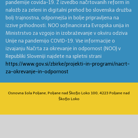
pandemije covida-19. Z izvedbo načrtovanih reform in
naložb za zeleni in digitalni prehod bo slovenska družba
bolj trajnostna, odpornejša in bolje pripravljena na
izzive prihodnosti. NOO sofinancirata Evropska unija in
Ministrstvo za vzgojo in izobraževanje v okviru odziva
Unije na pandemijo COVID-19. Vse informacije o
izvajanju Načrta za okrevanje in odpornost (NOO) v
Republiki Sloveniji najdete na spletni strani
https://www.gov.si/zbirke/projekti-in-programi/nacrt-
za-okrevanje-in-odpornost
Osnovna šola Poljane, Poljane nad Škofjo Loko 100, 4223 Poljane nad
Škofjo Loko