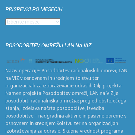
po
PRISPEVKI PO MESECIH
kategorijah
Prispevki
po
mesecih
POSODOBITEV OMREŽIJ LAN NA VIZ
Naziv operacije: Posodobitev računalniških omrežij LAN
na VIZ v osnovnem in srednjem šolstvu ter
organizacijah za izobraževanje odraslih Cilji projekta:
Namen projekta Posodobitev omrežij LAN na VIZ je
posodobiti računalniška omrežja; pregled obstoječega
stanja, izdelava načrta posodobitve, izvedba
posodobitve – nadgradnja aktivne in pasivne opreme v
osnovnem in srednjem šolstvu ter na organizacijah
izobraževanja za odrasle. Skupna vrednost programa