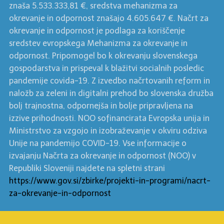
znaša 5.533.333,81 €, sredstva mehanizma za
okrevanje in odpornost znašajo 4.605.647 €. Načrt za
okrevanje in odpornost je podlaga za koriščenje
sredstev evropskega Mehanizma za okrevanje in
odpornost. Pripomogel bo k okrevanju slovenskega
gospodarstva in prispeval k blažitvi socialnih posledic
pandemije covida-19. Z izvedbo načrtovanih reform in
naložb za zeleni in digitalni prehod bo slovenska družba
bolj trajnostna, odpornejša in bolje pripravljena na
izzive prihodnosti. NOO sofinancirata Evropska unija in
Ministrstvo za vzgojo in izobraževanje v okviru odziva
Unije na pandemijo COVID-19. Vse informacije o
izvajanju Načrta za okrevanje in odpornost (NOO) v
Republiki Sloveniji najdete na spletni strani
https://www.gov.si/zbirke/projekti-in-programi/nacrt-
za-okrevanje-in-odpornost