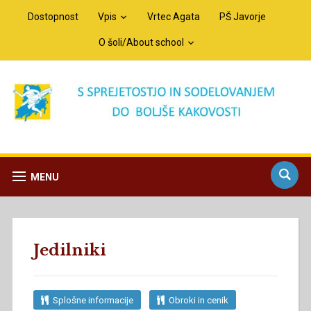
Dostopnost
Vpis
Vrtec Agata
PŠ Javorje
O šoli/About school
MENU
Jedilniki
Splošne informacije
Obroki in cenik