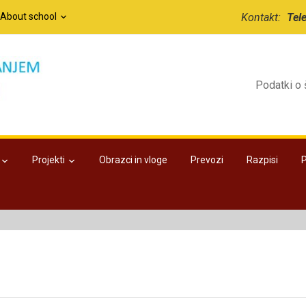
/About school
Kontakt:
Tel
Podatki o 
Projekti
Obrazci in vloge
Prevozi
Razpisi