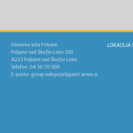
Osnovna šola Poljane
LOKACIJA 
Poljane nad Škofjo Loko 100
4223 Poljane nad Škofjo Loko
Telefon: 04 50 70 500
E-pošta: group.oskrpo(at)guest.arnes.si