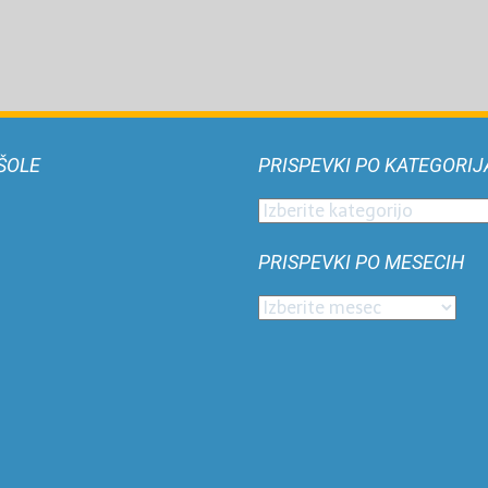
ŠOLE
PRISPEVKI PO KATEGORIJ
Prispevki
po
PRISPEVKI PO MESECIH
kategorijah
Prispevki
po
mesecih