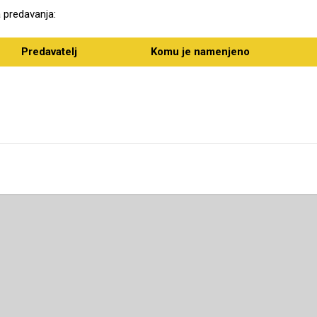
 predavanja:
Predavatelj
Komu je namenjeno