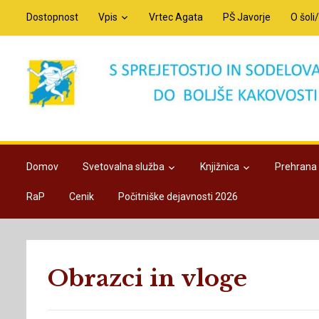
Dostopnost
Vpis
Vrtec Agata
PŠ Javorje
O šoli
Domov
Svetovalna služba
Knjižnica
Prehrana
RaP
Cenik
Počitniške dejavnosti 2026
Obrazci in vloge