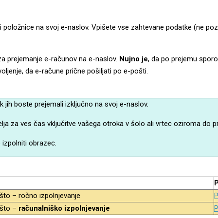
ti položnice na svoj e-naslov. Vpišete vse zahtevane podatke (ne poza
 za prejemanje e-računov na e-naslov.
Nujno je
, da po prejemu sporo
ljenje, da e-račune prične pošiljati po e-pošti.
 jih boste prejemali izključno na svoj e-naslov.
ja za ves čas vključitve vašega otroka v šolo ali vrtec oziroma do pr
zpolniti obrazec.
P
što – ročno izpolnjevanje
P
ošto –
računalniško izpolnjevanje
P