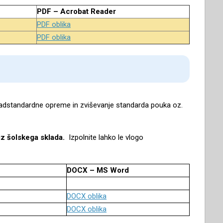
PDF – Acrobat Reader
PDF oblika
PDF oblika
 nadstandardne opreme in zviševanje standarda pouka oz.
v iz šolskega sklada.
Izpolnite lahko le vlogo
DOCX – MS Word
DOCX oblika
DOCX oblika