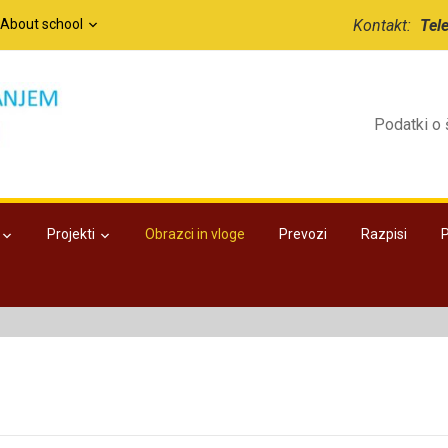
/About school
Kontakt:
Tel
Podatki o 
Projekti
Obrazci in vloge
Prevozi
Razpisi