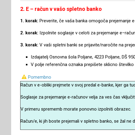
2. E – račun v vašo spletno banko
1. korak:
Preverite, če vaša banka omogoča prejemanje e
2. korak:
Izpolnite soglasje v celoti za prejemanje e–raču
3. korak:
V vaši spletni banki se prijavite/naročite na pre
Izdajatelj Osnovna šola Poljane, 4223 Poljane, DŠ 9
V polje referenčna oznaka prepišete sklicno številko
Pomembno
Račun v e-obliki prejmete v svoj predal e-banke, kjer ga tud
Soglasje za prejemanje e-računov velja za ves čas vključit
V primeru sprememb morate ponovno izpolniti obrazec.
Račun/e, ki jih boste prejemali v spletno banko, se žal ne 