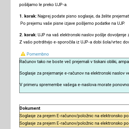
pošiljamo le preko UJP-a.
1. korak:
Najprej podate pisno soglasje, da želite prejema
Po prejemu vaše pisne izjave pošljemo podatke na UJP.
2. korak:
UJP na vaš elektronski naslov pošlje dovoljenje
Z vašo potrditvijo e-sporočila iz UJP-a dobi šola/vrtec dovo
Pomembno
Računov tako ne boste več prejemali v tiskani obliki, ampak
Soglasje za prejemanje e-računov na elektronski naslov vel
V primeru spremembe vašega e-naslova morate ponovno i
Dokument
Soglasje za prejem E-računov/položnic na elektronsko po
Soglasje za prejem E-računov/položnic na elektronsko p