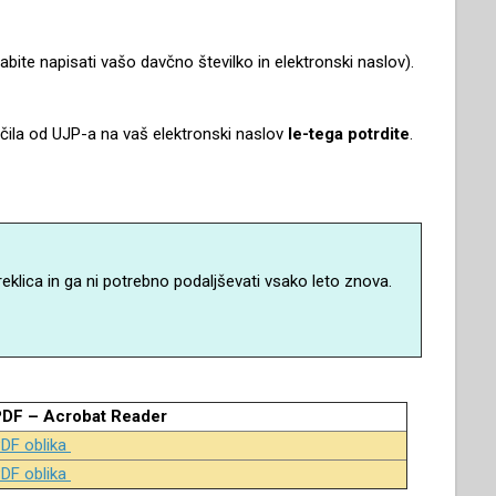
bite napisati vašo davčno številko in elektronski naslov).
čila od UJP-a na vaš elektronski naslov
le-tega potrdite
.
eklica in ga ni potrebno podaljševati vsako leto znova.
DF – Acrobat Reader
DF oblika
DF oblika