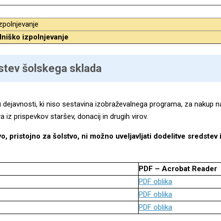
zpolnjevanje
lniško izpolnjevanje
dstev šolskega sklada
ju dejavnosti, ki niso sestavina izobraževalnega programa, za nakup
a iz prispevkov staršev, donacij in drugih virov.
vo, pristojno za šolstvo, ni možno uveljavljati dodelitve sredste
PDF – Acrobat Reader
PDF oblika
PDF oblika
PDF oblika