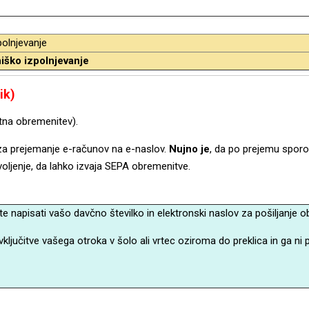
polnjevanje
iško izpolnjevanje
ik)
ktna obremenitev).
 za prejemanje e-računov na e-naslov.
Nujno je
, da po prejemu sporo
voljenje, da lahko izvaja SEPA obremenitve.
te napisati vašo davčno številko in elektronski naslov za pošiljanje 
vključitve vašega otroka v šolo ali vrtec oziroma do preklica in ga ni