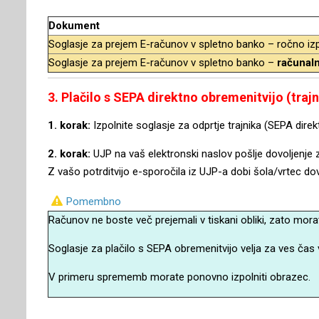
Dokument
Soglasje za prejem E-računov v spletno banko – ročno iz
Soglasje za prejem E-računov v spletno banko –
računaln
3
. Plačilo s SEPA direktno obremenitvijo (trajn
1. korak:
Izpolnite soglasje za odprtje trajnika (SEPA dire
2. korak:
UJP na vaš elektronski naslov pošlje dovoljenje
Z vašo potrditvijo e-sporočila iz UJP-a dobi šola/vrtec do
Pomembno
Računov ne boste več prejemali v tiskani obliki, zato mora
Soglasje za plačilo s SEPA obremenitvijo velja za ves čas 
V primeru sprememb morate ponovno izpolniti obrazec.