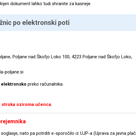
olnjen dokument lahko tudi shranite za kasneje.
nic po elektronski poti
oljane, Poljane nad Škofjo Loko 100, 4223 Poljane nad Škofjo Loko,
la-poljane.si
 elektronsko
preko računalnika.
a otroka oziroma učenca.
 prejemnika
soglasje, nato pa potrditi e-sporočilo iz UJP-a (Uprava za javna plač