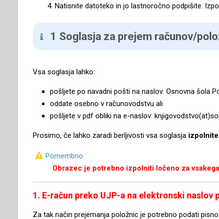
4. Natisnite datoteko in jo lastnoročno podpišite. Izp
1 Soglasja za prejem računov/polož
Vsa soglasja lahko:
pošljete po navadni pošti na naslov: Osnovna šola P
oddate osebno v računovodstvu ali
pošljete v pdf obliki na e-naslov: knjigovodstvo(at)so
Prosimo, če lahko zaradi berljivosti vsa soglasja
izpolnite
Pomembno
Obrazec je potrebno izpolniti ločeno za vsakeg
1. E-račun preko UJP-a na elektronski naslov
Za tak način prejemanja položnic je potrebno podati pisno 