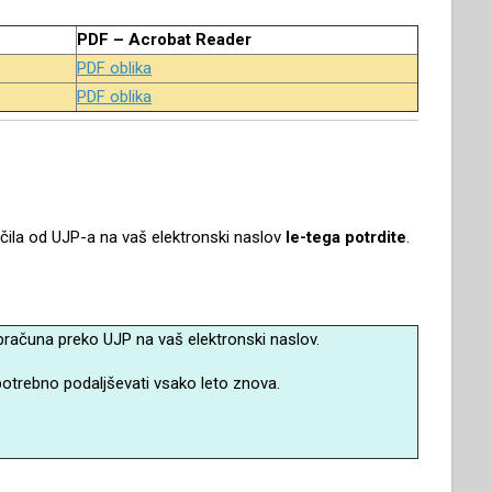
PDF – Acrobat Reader
PDF oblika
PDF oblika
čila od UJP-a na vaš elektronski naslov
le-tega potrdite
.
obračuna preko UJP na vaš elektronski naslov.
 potrebno podaljševati vsako leto znova.