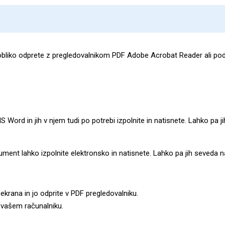
o obliko odprete z pregledovalnikom PDF Adobe Acrobat Reader ali podo
ord in jih v njem tudi po potrebi izpolnite in natisnete. Lahko pa jih
nt lahko izpolnite elektronsko in natisnete. Lahko pa jih seveda nati
 ekrana in jo odprite v PDF pregledovalniku.
 vašem računalniku.