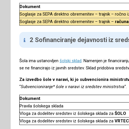
Dokument
Soglasje za SEPA direktno obremenitev – trajnik – ročno i
Soglasje za SEPA direktno obremenitev – trajnik –
računa
2 Sofinanciranje dejavnosti iz sre
Šola ima ustanovljen
šolski sklad
. Namenjen je financiran
se ne financirajo iz javnih sredstev. Sklad pridobiva sredstv
Za izvedbo šole v naravi, ki jo subvencionira ministrst
“
Subvencioniranje* šole v naravi iz sredstev ministrstva
“.
Dokument
Pravila šolskega sklada
Vloga za dodelitev sredstev iz šolskega sklada za
ŠOLO
Vloga za dodelitev sredstev iz šolskega sklada za
VRTEC