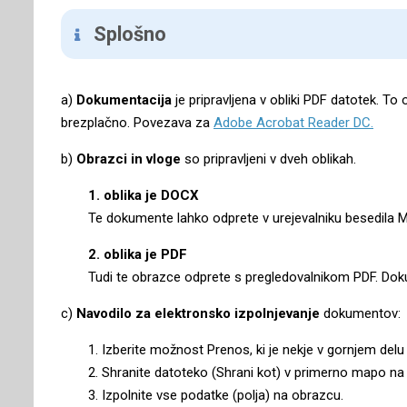
Splošno
a)
Dokumentacija
je pripravljena v obliki PDF datotek. T
brezplačno. Povezava za
Adobe Acrobat Reader DC.
b)
Obrazci in vloge
so pripravljeni v dveh oblikah.
1. oblika je DOCX
Te dokumente lahko odprete v urejevalniku besedila MS W
2. oblika je PDF
Tudi te obrazce odprete s pregledovalnikom PDF. Dokume
c)
Navodilo za elektronsko izpolnjevanje
dokumentov:
1. Izberite možnost Prenos, ki je nekje v gornjem delu
2. Shranite datoteko (Shrani kot) v primerno mapo na
3. Izpolnite vse podatke (polja) na obrazcu.