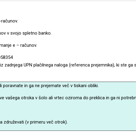
-računov.
nov v svojo spletno banko.
jemanje e – računov.
5058354
 iz zadnjega UPN plačilnega naloga (referenca prejemnika), ki ste ga 
i poravnate in ga ne prejemate več v tiskani obliki.
ve vašega otroka v šolo ali vrtec oziroma do preklica in ga ni potreb
da združevati (v primeru več otrok).