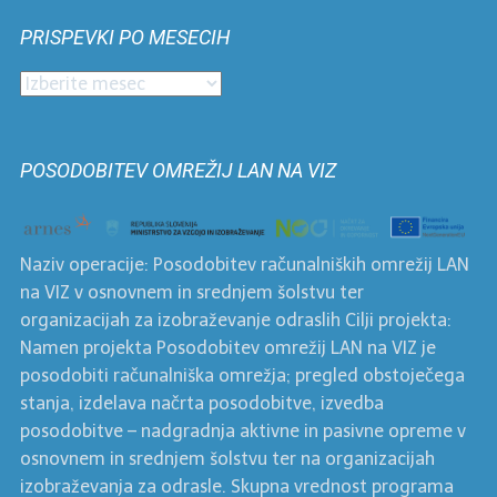
po
PRISPEVKI PO MESECIH
kategorijah
Prispevki
po
mesecih
POSODOBITEV OMREŽIJ LAN NA VIZ
Naziv operacije: Posodobitev računalniških omrežij LAN
na VIZ v osnovnem in srednjem šolstvu ter
organizacijah za izobraževanje odraslih Cilji projekta:
Namen projekta Posodobitev omrežij LAN na VIZ je
posodobiti računalniška omrežja; pregled obstoječega
stanja, izdelava načrta posodobitve, izvedba
posodobitve – nadgradnja aktivne in pasivne opreme v
osnovnem in srednjem šolstvu ter na organizacijah
izobraževanja za odrasle. Skupna vrednost programa