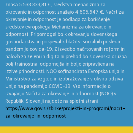
znaša 5.533.333,81 €, sredstva mehanizma za
okrevanje in odpornost znašajo 4.605.647 €. Načrt za
okrevanje in odpornost je podlaga za koriščenje
sredstev evropskega Mehanizma za okrevanje in
odpornost. Pripomogel bo k okrevanju slovenskega
gospodarstva in prispeval k blažitvi socialnih posledic
pandemije covida-19. Z izvedbo načrtovanih reform in
naložb za zeleni in digitalni prehod bo slovenska družba
bolj trajnostna, odpornejša in bolje pripravljena na
izzive prihodnosti. NOO sofinancirata Evropska unija in
Ministrstvo za vzgojo in izobraževanje v okviru odziva
Unije na pandemijo COVID-19. Vse informacije o
izvajanju Načrta za okrevanje in odpornost (NOO) v
Republiki Sloveniji najdete na spletni strani
https://www.gov.si/zbirke/projekti-in-programi/nacrt-
za-okrevanje-in-odpornost