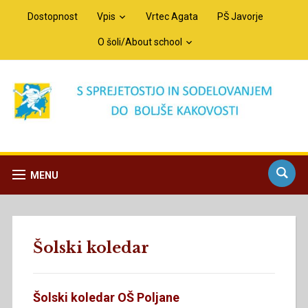
Dostopnost
Vpis
Vrtec Agata
PŠ Javorje
O šoli/About school
MENU
Šolski koledar
Šolski koledar OŠ Poljane