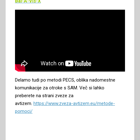
Bal-A-Vis-X
Delamo tudi po metodi PECS, oblika nadomestne
komunikacije za otroke s SAM. Več si lahko
preberete na strani zveze za
avtizem.
https://www.zveza-avtizem.eu/metode-
pomoci/