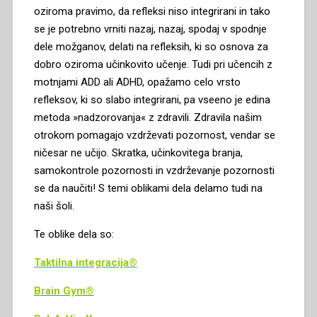
oziroma pravimo, da refleksi niso integrirani in tako
se je potrebno vrniti nazaj, nazaj, spodaj v spodnje
dele možganov, delati na refleksih, ki so osnova za
dobro oziroma učinkovito učenje. Tudi pri učencih z
motnjami ADD ali ADHD, opažamo celo vrsto
refleksov, ki so slabo integrirani, pa vseeno je edina
metoda »nadzorovanja« z zdravili. Zdravila našim
otrokom pomagajo vzdrževati pozornost, vendar se
ničesar ne učijo. Skratka, učinkovitega branja,
samokontrole pozornosti in vzdrževanje pozornosti
se da naučiti! S temi oblikami dela delamo tudi na
naši šoli.
Te oblike dela so:
Taktilna integracija®
Brain Gym®