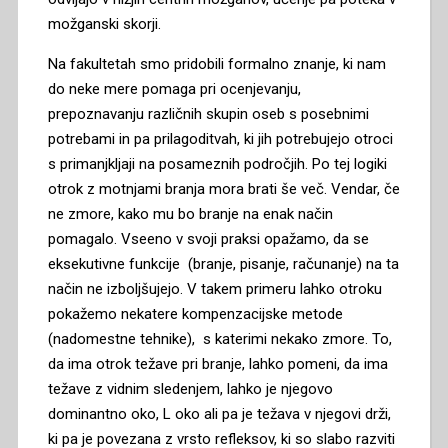
možganski skorji.
Na fakultetah smo pridobili formalno znanje, ki nam
do neke mere pomaga pri ocenjevanju,
prepoznavanju različnih skupin oseb s posebnimi
potrebami in pa prilagoditvah, ki jih potrebujejo otroci
s primanjkljaji na posameznih področjih. Po tej logiki
otrok z motnjami branja mora brati še več. Vendar, če
ne zmore, kako mu bo branje na enak način
pomagalo. Vseeno v svoji praksi opažamo, da se
eksekutivne funkcije (branje, pisanje, računanje) na ta
način ne izboljšujejo. V takem primeru lahko otroku
pokažemo nekatere kompenzacijske metode
(nadomestne tehnike), s katerimi nekako zmore. To,
da ima otrok težave pri branje, lahko pomeni, da ima
težave z vidnim sledenjem, lahko je njegovo
dominantno oko, L oko ali pa je težava v njegovi drži,
ki pa je povezana z vrsto refleksov, ki so slabo razviti