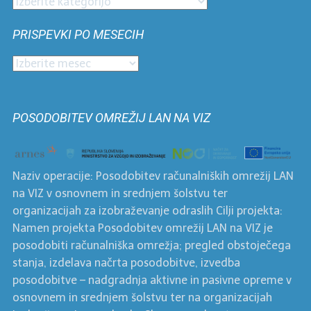
Prispevki
po
PRISPEVKI PO MESECIH
kategorijah
Prispevki
po
mesecih
POSODOBITEV OMREŽIJ LAN NA VIZ
Naziv operacije: Posodobitev računalniških omrežij LAN
na VIZ v osnovnem in srednjem šolstvu ter
organizacijah za izobraževanje odraslih Cilji projekta:
Namen projekta Posodobitev omrežij LAN na VIZ je
posodobiti računalniška omrežja; pregled obstoječega
stanja, izdelava načrta posodobitve, izvedba
posodobitve – nadgradnja aktivne in pasivne opreme v
osnovnem in srednjem šolstvu ter na organizacijah