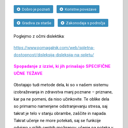
Dobro je poznati
Koristne povezave
Gradiva za starše
Zakonodaja s področja
Poglejmo z očmi dislektika:
https://www.pomagalnik.com/web/spletna-
dostopnost/disleksija-disleksija-na-spletu/
Spopadanje z izzivi, ki jih prinašajo SPECIFIČNE
UČNE TEŽAVE
Obstajajo tudi metode dela, ki so v našem sistemu
izobraževanja in zdravstva manj poznane – priznane,
kar pa ne pomeni, da niso učinkovite. Te oblike dela
so primarno namenjene odstranjevanju stresa, saj
takrat je telo v stanju obrambe, zaščite in napada.
Takrat učenje ne more potekati, saj se funkcije
odvijajo v nižjih centrih možganov, učenje pa poteka v