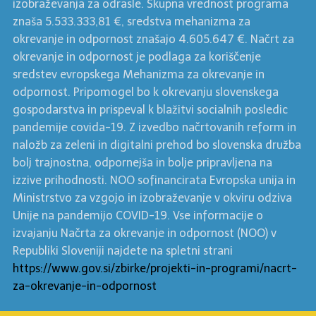
izobraževanja za odrasle. Skupna vrednost programa
znaša 5.533.333,81 €, sredstva mehanizma za
okrevanje in odpornost znašajo 4.605.647 €. Načrt za
okrevanje in odpornost je podlaga za koriščenje
sredstev evropskega Mehanizma za okrevanje in
odpornost. Pripomogel bo k okrevanju slovenskega
gospodarstva in prispeval k blažitvi socialnih posledic
pandemije covida-19. Z izvedbo načrtovanih reform in
naložb za zeleni in digitalni prehod bo slovenska družba
bolj trajnostna, odpornejša in bolje pripravljena na
izzive prihodnosti. NOO sofinancirata Evropska unija in
Ministrstvo za vzgojo in izobraževanje v okviru odziva
Unije na pandemijo COVID-19. Vse informacije o
izvajanju Načrta za okrevanje in odpornost (NOO) v
Republiki Sloveniji najdete na spletni strani
https://www.gov.si/zbirke/projekti-in-programi/nacrt-
za-okrevanje-in-odpornost