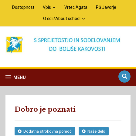
Dostopnost
Vpis
Vrtec Agata
PŠ Javorje
O šoli/About school
MENU
Dobro je poznati
Dodatna strokovna pomoč
Naše delo