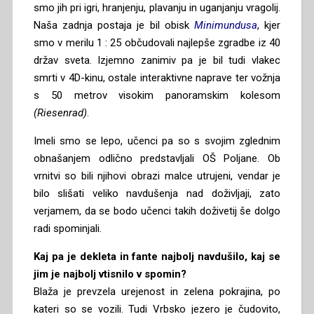
smo jih pri igri, hranjenju, plavanju in uganjanju vragolij.
Naša zadnja postaja je bil obisk
Minimundusa
, kjer
smo v merilu 1 : 25 občudovali najlepše zgradbe iz 40
držav sveta. Izjemno zanimiv pa je bil tudi vlakec
smrti v 4D-kinu, ostale interaktivne naprave ter vožnja
s 50 metrov visokim panoramskim kolesom
(Riesenrad)
.
Imeli smo se lepo, učenci pa so s svojim zglednim
obnašanjem odlično predstavljali OŠ Poljane. Ob
vrnitvi so bili njihovi obrazi malce utrujeni, vendar je
bilo slišati veliko navdušenja nad doživljaji, zato
verjamem, da se bodo učenci takih doživetij še dolgo
radi spominjali.
Kaj pa je dekleta in fante najbolj navdušilo, kaj se
jim je najbolj vtisnilo v spomin?
Blaža je prevzela urejenost in zelena pokrajina, po
kateri so se vozili. Tudi Vrbsko jezero je čudovito,