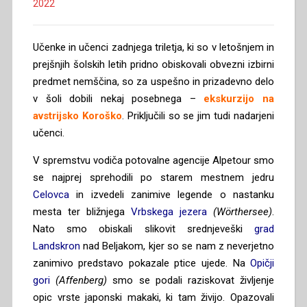
2022
Učenke in učenci zadnjega triletja, ki so v letošnjem in
prejšnjih šolskih letih pridno obiskovali obvezni izbirni
predmet nemščina, so za uspešno in prizadevno delo
v šoli dobili nekaj posebnega –
ekskurzijo na
avstrijsko Koroško
. Priključili so se jim tudi nadarjeni
učenci.
V spremstvu vodiča potovalne agencije Alpetour smo
se najprej sprehodili po starem mestnem jedru
Celovca
in izvedeli zanimive legende o nastanku
mesta ter bližnjega
Vrbskega jezera
(Wörthersee)
.
Nato smo obiskali slikovit srednjeveški
grad
Landskron
nad Beljakom, kjer so se nam z neverjetno
zanimivo predstavo pokazale ptice ujede. Na
Opičji
gori
(Affenberg)
smo se podali raziskovat življenje
opic vrste japonski makaki, ki tam živijo. Opazovali