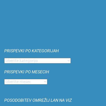
PRISPEVKI PO KATEGORIJAH
Prispevki
po
PRISPEVKI PO MESECIH
kategorijah
Prispevki
po
mesecih
POSODOBITEV OMREŽIJ LAN NA VIZ