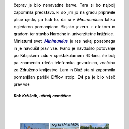
čeprav je bilo nenavadne barve. Tara si bo najbolj
zapomnila predstavo, ki so jim jo na gradu pripravile
ptice ujede, pa tudi to, da si v
Minimundusu
lahko
ogledamo pomanjšano Blejsko jezero z otokom in
gradom ter stavbo Narodne in univerzitetne knjižnice.
Miniaturni svet,
Minimundus
, je res nekaj posebnega
in je navdušil prav vse. Ivano je navdušilo potovanje
po Kitajskem zidu v spektakularnem 4D-kinu, še bolj
pa znamenita rdeča telefonska govorilnica, značilna
za Združeno kraljestvo. Lara in Blaž sta si zapomnila
pomanjšan pariški Eifflov stolp, Evi pa je bilo všeč
prav vse.
Rok Kržišnik, učitelj nemščine