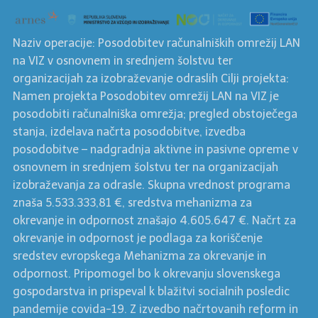
Naziv operacije: Posodobitev računalniških omrežij LAN
na VIZ v osnovnem in srednjem šolstvu ter
organizacijah za izobraževanje odraslih Cilji projekta:
Namen projekta Posodobitev omrežij LAN na VIZ je
posodobiti računalniška omrežja; pregled obstoječega
stanja, izdelava načrta posodobitve, izvedba
posodobitve – nadgradnja aktivne in pasivne opreme v
osnovnem in srednjem šolstvu ter na organizacijah
izobraževanja za odrasle. Skupna vrednost programa
znaša 5.533.333,81 €, sredstva mehanizma za
okrevanje in odpornost znašajo 4.605.647 €. Načrt za
okrevanje in odpornost je podlaga za koriščenje
sredstev evropskega Mehanizma za okrevanje in
odpornost. Pripomogel bo k okrevanju slovenskega
gospodarstva in prispeval k blažitvi socialnih posledic
pandemije covida-19. Z izvedbo načrtovanih reform in