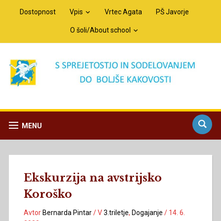
Dostopnost
Vpis
Vrtec Agata
PŠ Javorje
O šoli/About school
MENU
Ekskurzija na avstrijsko
Koroško
Avtor
Bernarda Pintar
/
V
3.triletje
,
Dogajanje
/
14. 6.