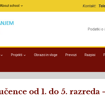
/About school
Kontakt:
Tel
Podatki o 
Projekti
Obrazci in vloge
Prevozi
Razpisi
učence od 1. do 5. razreda 