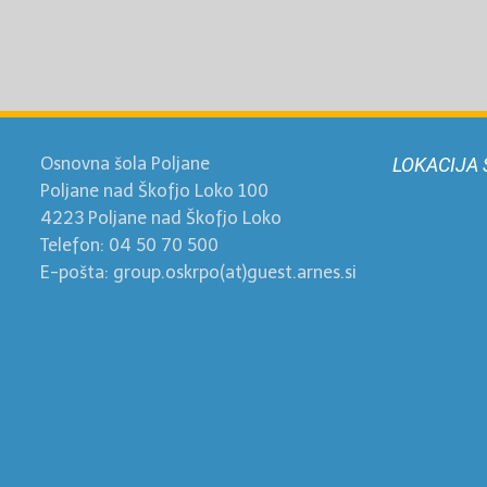
Osnovna šola Poljane
LOKACIJA 
Poljane nad Škofjo Loko 100
4223 Poljane nad Škofjo Loko
Telefon: 04 50 70 500
E-pošta: group.oskrpo(at)guest.arnes.si