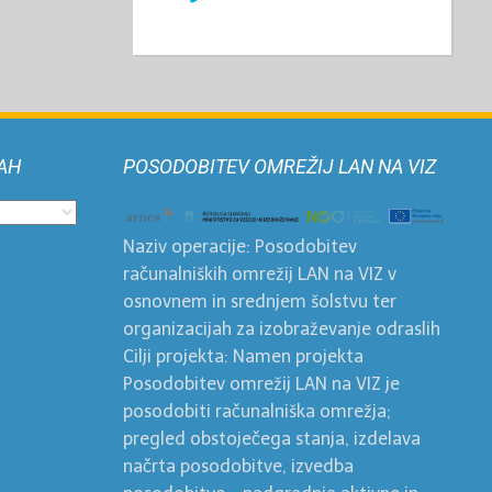
AH
POSODOBITEV OMREŽIJ LAN NA VIZ
Naziv operacije: Posodobitev
računalniških omrežij LAN na VIZ v
osnovnem in srednjem šolstvu ter
organizacijah za izobraževanje odraslih
Cilji projekta: Namen projekta
Posodobitev omrežij LAN na VIZ je
posodobiti računalniška omrežja;
pregled obstoječega stanja, izdelava
načrta posodobitve, izvedba