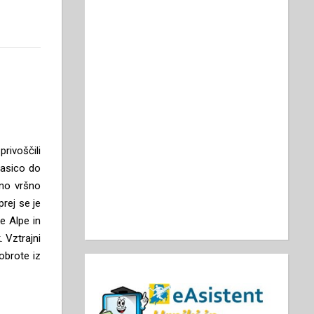
privoščili
vasico do
žno vršno
rej se je
e Alpe in
 Vztrajni
obrote iz