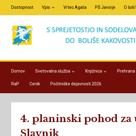
Dostopnost
Vpis
Vrtec Agata
PŠ Javorje
O šoli
Domov
Svetovalna služba
Knjižnica
Prehrana
RaP
Cenik
Počitniške dejavnosti 2026
4. planinski pohod za 
Slavnik