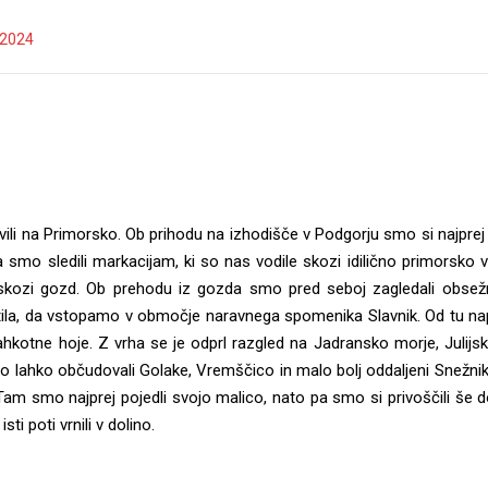
. 2024
vili na Primorsko. Ob prihodu na izhodišče v Podgorju smo si najprej 
ča smo sledili markacijam, ki so nas vodile skozi idilično primorsko 
ati skozi gozd. Ob prehodu iz gozda smo pred seboj zagledali obse
vestila, da vstopamo v območje naravnega spomenika Slavnik. Od tu nap
lahkotne hoje. Z vrha se je odprl razgled na Jadransko morje, Julijsk
mo lahko občudovali Golake, Vremščico in malo bolj oddaljeni Snežnik.
Tam smo najprej pojedli svojo malico, nato pa smo si privoščili še d
ti poti vrnili v dolino.