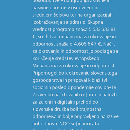
posodobitve – nadgradnja aktivne in
pasivne opreme v osnovnem in
srednjem šolstvu ter na organizacijah
izobraževanja za odrasle. Skupna
vrednost programa znaša 5.533.333,81
€, sredstva mehanizma za okrevanje in
odpornost znašajo 4.605.647 €. Načrt
za okrevanje in odpornost je podlaga za
koriščenje sredstev evropskega
Mehanizma za okrevanje in odpornost.
Pripomogel bo k okrevanju slovenskega
gospodarstva in prispeval k blažitvi
socialnih posledic pandemije covida-19.
Z izvedbo načrtovanih reform in naložb
za zeleni in digitalni prehod bo
slovenska družba bolj trajnostna,
odpornejša in bolje pripravljena na izzive
prihodnosti. NOO sofinancirata