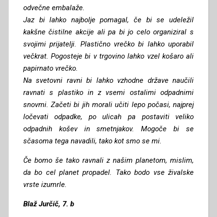
odvečne embalaže.
Jaz bi lahko najbolje pomagal, če bi se udeležil
kakšne čistilne akcije ali pa bi jo celo organiziral s
svojimi prijatelji. Plastično vrečko bi lahko uporabil
večkrat. Pogosteje bi v trgovino lahko vzel košaro ali
papirnato vrečko.
Na svetovni ravni bi lahko vzhodne države naučili
ravnati s plastiko in z vsemi ostalimi odpadnimi
snovmi. Začeti bi jih morali učiti lepo počasi, najprej
ločevati odpadke, po ulicah pa postaviti veliko
odpadnih košev in smetnjakov. Mogoče bi se
sčasoma tega navadili, tako kot smo se mi.
Če bomo še tako ravnali z našim planetom, mislim,
da bo cel planet propadel. Tako bodo vse živalske
vrste izumrle.
Blaž Jurčič, 7. b