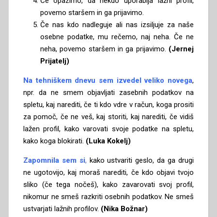
Če opazimo, da nekdo uporablja lažni profil,
povemo staršem in ga prijavimo.
Če nas kdo nadleguje ali nas izsiljuje za naše
osebne podatke, mu rečemo, naj neha. Če ne
neha, povemo staršem in ga prijavimo.
(Jernej
Prijatelj)
Na tehniškem dnevu sem izvedel veliko novega
,
npr. da ne smem objavljati zasebnih podatkov na
spletu, kaj narediti, če ti kdo vdre v račun, koga prositi
za pomoč, če ne veš, kaj storiti, kaj narediti, če vidiš
lažen profil, kako varovati svoje podatke na spletu,
kako koga blokirati.
(Luka Kokelj)
Zapomnila sem si
,
kako ustvariti geslo, da ga drugi
ne ugotovijo, kaj moraš narediti, če kdo objavi tvojo
sliko (če tega nočeš), kako zavarovati svoj profil,
nikomur ne smeš razkriti osebnih podatkov. Ne smeš
ustvarjati lažnih profilov.
(Nika Božnar)