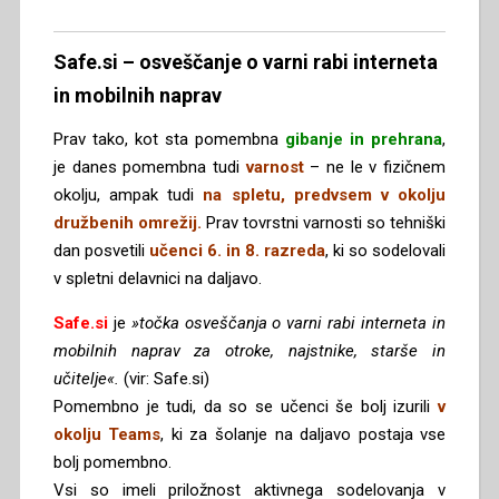
Safe.si – osveščanje o varni rabi interneta
in mobilnih naprav
Prav tako, kot sta pomembna
gibanje in prehrana
,
je danes pomembna tudi
varnost
– ne le v fizičnem
okolju, ampak tudi
na spletu, predvsem v okolju
družbenih omrežij.
Prav tovrstni varnosti so tehniški
dan posvetili
učenci 6. in 8. razreda
, ki so sodelovali
v spletni delavnici na daljavo.
Safe.si
je
»točka osveščanja o varni rabi interneta in
mobilnih naprav za otroke, najstnike, starše in
učitelje«.
(vir: Safe.si)
Pomembno je tudi, da so se učenci še bolj izurili
v
okolju Teams
, ki za šolanje na daljavo postaja vse
bolj pomembno.
Vsi so imeli priložnost aktivnega sodelovanja v