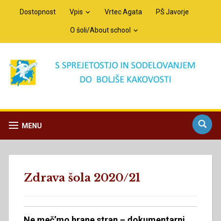
Dostopnost
Vpis
Vrtec Agata
PŠ Javorje
O šoli/About school
MENU
Zdrava šola 2020/21
Ne meč’mo hrane stran – dokumentarni