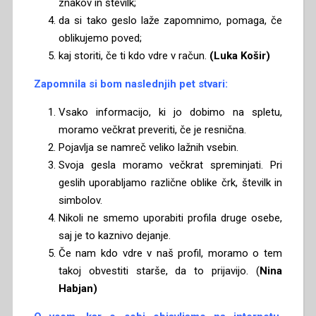
znakov in številk;
da si tako geslo laže zapomnimo, pomaga, če
oblikujemo poved;
kaj storiti, če ti kdo vdre v račun.
(Luka Košir)
Zapomnila si bom naslednjih pet stvari:
Vsako informacijo, ki jo dobimo na spletu,
moramo večkrat preveriti, če je resnična.
Pojavlja se namreč veliko lažnih vsebin.
Svoja gesla moramo večkrat spreminjati. Pri
geslih uporabljamo različne oblike črk, številk in
simbolov.
Nikoli ne smemo uporabiti profila druge osebe,
saj je to kaznivo dejanje.
Če nam kdo vdre v naš profil, moramo o tem
takoj obvestiti starše, da to prijavijo. (
Nina
Habjan)