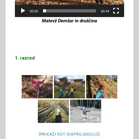
00:00
00:44
Matevž Demšar in druščina
1. razred
[PRIKAŽI KOT DIAPROJEKCIJO]