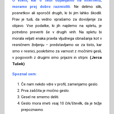
O vsem, kar o sebi objavljamo na internetu,
moramo prej dobro razmisliti.
Ne delimo slik,
posnetkov ali sporočil drugih, ki bi jim lahko škodili.
Prav je tudi, da vedno vprašamo za dovoljenje za
objavo. Vse podatke, ki jih najdemo na spletu, je
potrebno preveriti še v drugih virih. Na spletu bi
morala veljati enaka pravila vljudnega obnašanja kot v
resničnem življenju – predstavljamo se za tisto, kar
smo v resnici, poskrbimo za varnost z močnimi gesli,
v pogovorih z drugimi smo prijazni in strpni.
(Jerca
Tušek)
Spoznal sem:
Če nam nekdo vdre v profil, zamenjamo geslo.
Prva zaščita je močno geslo.
Gesel ne smemo deliti.
Geslo mora imeti vsaj 10 črk/številk, da je težje
prepoznavno.