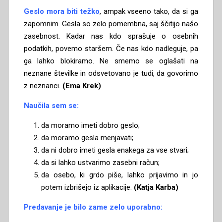
Geslo mora biti težko
, ampak vseeno tako, da si ga
zapomnim. Gesla so zelo pomembna, saj ščitijo našo
zasebnost. Kadar nas kdo sprašuje o osebnih
podatkih, povemo staršem. Če nas kdo nadleguje, pa
ga lahko blokiramo. Ne smemo se oglašati na
neznane številke in odsvetovano je tudi, da govorimo
z neznanci.
(Ema Krek)
Naučila sem se:
da moramo imeti dobro geslo;
da moramo gesla menjavati;
da ni dobro imeti gesla enakega za vse stvari;
da si lahko ustvarimo zasebni račun;
da osebo, ki grdo piše, lahko prijavimo in jo
potem izbrišejo iz aplikacije.
(Katja Karba)
Predavanje je bilo zame zelo uporabno: