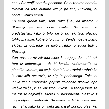
nas v Sloveniji naredili podobno. Če bi recimo naredili
dvakrat na leto čistilno akcijo po vsej Sloveniji, bi
pobrali veliko smeti.
Ko sem gledal film, sem razmišljal, da imamo v
Sloveniji še zelo čisto okolje. Ne znam si
predstavljati, kako bi bilo, če bi po reki Sori plavalo
toliko plastike, kot je bilo v filmu. Vendar, če ne bomo
skrbeli za odpadke, se najbrž lahko to zgodi tudi v
Sloveniji.
Zanimiva se mi zdi tudi ideja, ki se jo je domislil nek
fant iz Indonezije – da bi iznašli nadomestilo za
plastiko. Mislim, da se je domislil in izdelal embalažo
iz naravnih sestavin, iz alg in podobnega. Tako bi
lahko kar z embalažo pojedli določene izdelke, npr.
vrečke za čaj, ki se kar stopi v vodi. Ta zadnja ideja se
mi zdi še najboljša. Morali bi nadomestiti plastiko z
neškodljivimi materiali. Do takrat pa lahko vsak sam
razmišlja, kako bi pri sebi zmanjšal porabo plastike.