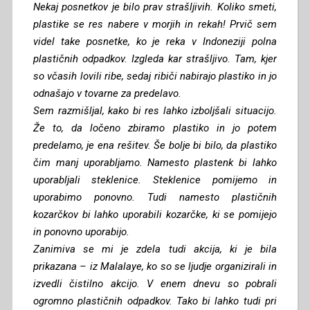
Nekaj posnetkov je bilo prav strašljivih. Koliko smeti,
plastike se res nabere v morjih in rekah! Prvič sem
videl take posnetke, ko je reka v Indoneziji polna
plastičnih odpadkov. Izgleda kar strašljivo. Tam, kjer
so včasih lovili ribe, sedaj ribiči nabirajo plastiko in jo
odnašajo v tovarne za predelavo.
Sem razmišljal, kako bi res lahko izboljšali situacijo.
Že to, da ločeno zbiramo plastiko in jo potem
predelamo, je ena rešitev. Še bolje bi bilo, da plastiko
čim manj uporabljamo. Namesto plastenk bi lahko
uporabljali steklenice. Steklenice pomijemo in
uporabimo ponovno. Tudi namesto plastičnih
kozarčkov bi lahko uporabili kozarčke, ki se pomijejo
in ponovno uporabijo.
Zanimiva se mi je zdela tudi akcija, ki je bila
prikazana – iz Malalaye, ko so se ljudje organizirali in
izvedli čistilno akcijo. V enem dnevu so pobrali
ogromno plastičnih odpadkov. Tako bi lahko tudi pri