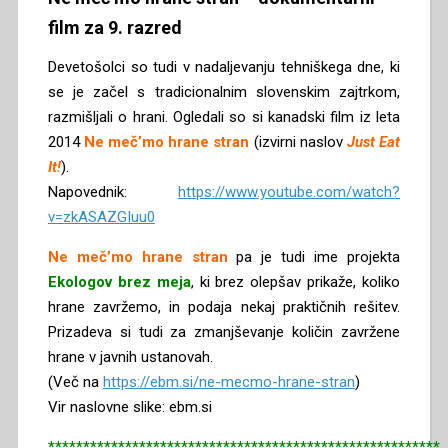
film za 9. razred
Devetošolci so tudi v nadaljevanju tehniškega dne, ki
se je začel s tradicionalnim slovenskim zajtrkom,
razmišljali o hrani. Ogledali so si kanadski film iz leta
2014
Ne meč’mo hrane stran
(izvirni naslov
Just Eat
It!
).
Napovednik:
https://www.youtube.com/watch?
v=zkASAZGIuu0
Ne meč’mo hrane stran
pa je tudi ime projekta
Ekologov brez meja
, ki brez olepšav prikaže, koliko
hrane zavržemo, in podaja nekaj praktičnih rešitev.
Prizadeva si tudi za zmanjševanje količin zavržene
hrane v javnih ustanovah.
(Več na
https://ebm.si/ne-mecmo-hrane-stran
)
Vir naslovne slike: ebm.si
********************************************************