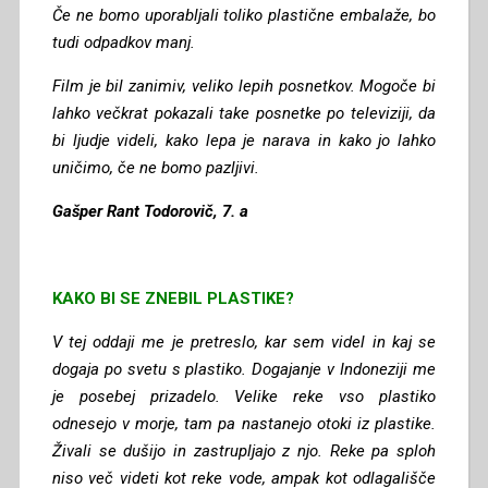
Če ne bomo uporabljali toliko plastične embalaže, bo
tudi odpadkov manj.
Film je bil zanimiv, veliko lepih posnetkov. Mogoče bi
lahko večkrat pokazali take posnetke po televiziji, da
bi ljudje videli, kako lepa je narava in kako jo lahko
uničimo, če ne bomo pazljivi.
Gašper Rant Todorovič, 7. a
KAKO BI SE ZNEBIL PLASTIKE?
V tej oddaji me je pretreslo, kar sem videl in kaj se
dogaja po svetu s plastiko. Dogajanje v Indoneziji me
je posebej prizadelo. Velike reke vso plastiko
odnesejo v morje, tam pa nastanejo otoki iz plastike.
Živali se dušijo in zastrupljajo z njo. Reke pa sploh
niso več videti kot reke vode, ampak kot odlagališče