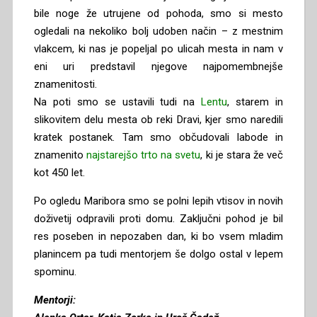
bile noge že utrujene od pohoda, smo si mesto
ogledali na nekoliko bolj udoben način – z mestnim
vlakcem, ki nas je popeljal po ulicah mesta in nam v
eni uri predstavil njegove najpomembnejše
znamenitosti.
Na poti smo se ustavili tudi na
Lentu
, starem in
slikovitem delu mesta ob reki Dravi, kjer smo naredili
kratek postanek. Tam smo občudovali labode in
znamenito
najstarejšo trto na svetu
, ki je stara že več
kot 450 let.
Po ogledu Maribora smo se polni lepih vtisov in novih
doživetij odpravili proti domu. Zaključni pohod je bil
res poseben in nepozaben dan, ki bo vsem mladim
planincem pa tudi mentorjem še dolgo ostal v lepem
spominu.
Mentorji: