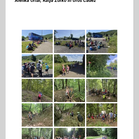
Alenka Ortar, Katja Zorko in Uroš Čadež