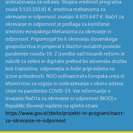
izobraževanja za odrasle. Skupna vrednost programa
znaša 5.533.333,81 €, sredstva mehanizma za
okrevanje in odpornost znašajo 4.605.647 €. Načrt za
okrevanje in odpornost je podlaga za koriščenje
sredstev evropskega Mehanizma za okrevanje in
odpornost. Pripomogel bo k okrevanju slovenskega
gospodarstva in prispeval k blažitvi socialnih posledic
pandemije covida-19. Z izvedbo načrtovanih reform in
naložb za zeleni in digitalni prehod bo slovenska družba
bolj trajnostna, odpornejša in bolje pripravljena na
izzive prihodnosti. NOO sofinancirata Evropska unija in
Ministrstvo za vzgojo in izobraževanje v okviru odziva
Unije na pandemijo COVID-19. Vse informacije o
izvajanju Načrta za okrevanje in odpornost (NOO) v
Republiki Sloveniji najdete na spletni strani
https://www.gov.si/zbirke/projekti-in-programi/nacrt-
za-okrevanje-in-odpornost