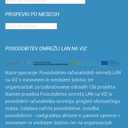
Prispevki
po
PRISPEVKI PO MESECIH
kategorijah
Prispevki
po
mesecih
POSODOBITEV OMREŽIJ LAN NA VIZ
Naziv operacije: Posodobitev računalniških omrežij LAN
na VIZ v osnovnem in srednjem šolstvu ter
organizacijah za izobraževanje odraslih Cilji projekta:
Namen projekta Posodobitev omrežij LAN na VIZ je
posodobiti računalniška omrežja; pregled obstoječega
stanja, izdelava načrta posodobitve, izvedba
posodobitve – nadgradnja aktivne in pasivne opreme v
osnovnem in srednjem šolstvu ter na organizacijah