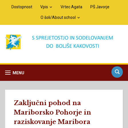
Dostopnost
Vpis
Vrtec Agata
PŠ Javorje
O šoli/About school
MENU
Zaključni pohod na
Mariborsko Pohorje in
raziskovanje Maribora