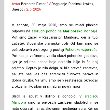
Avtor
Bernarda Pintar
/
V
Dogajanje
,
Planinski krožek
,
Unesco
/
2. 6. 2026
V soboto, 30. maja 2026, smo se mladi planinci
odpravili na
zaključni pohod na
Mariborsko Pohorje
.
Pot smo začeli v Razvanju pri Mariboru, kjer je tudi
začetek Slovenske planinske poti. Od tam smo se
peš odpravili proti zgornji postaji
Pohorske vzpenjače
.
Pot nas je večinoma vodila skozi pohorske gozdove,
kjer je prijetna senca hojo naredila lažjo in še bolj
prijetno. Čeprav je bila dolga, ni bila preveč zahtevna,
saj sta nas ves čas spremljali čudovita narava in
dobra družba. Na vrhu smo se v restavraciji okrepčali
z okusnim kosilom in si nabrali novih moči.
Sledil je spust v dolino z gondolo. V
središču
Maribora
smo si privoščili zaslužen sladoled in se
nato odpravili na raziskovanje mestnega jedra. Ker so