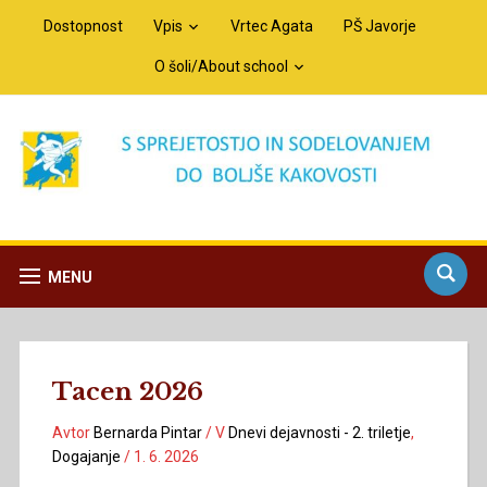
Dostopnost
Vpis
Vrtec Agata
PŠ Javorje
O šoli/About school
MENU
Tacen 2026
Avtor
Bernarda Pintar
/
V
Dnevi dejavnosti - 2. triletje
,
Dogajanje
/
1. 6. 2026