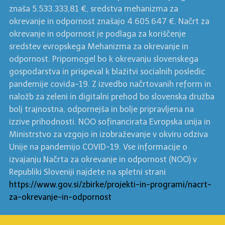
znaša 5.533.333,81 €, sredstva mehanizma za
okrevanje in odpornost znašajo 4.605.647 €. Načrt za
okrevanje in odpornost je podlaga za koriščenje
sredstev evropskega Mehanizma za okrevanje in
odpornost. Pripomogel bo k okrevanju slovenskega
gospodarstva in prispeval k blažitvi socialnih posledic
pandemije covida-19. Z izvedbo načrtovanih reform in
naložb za zeleni in digitalni prehod bo slovenska družba
bolj trajnostna, odpornejša in bolje pripravljena na
izzive prihodnosti. NOO sofinancirata Evropska unija in
Ministrstvo za vzgojo in izobraževanje v okviru odziva
Unije na pandemijo COVID-19. Vse informacije o
izvajanju Načrta za okrevanje in odpornost (NOO) v
Republiki Sloveniji najdete na spletni strani
https://www.gov.si/zbirke/projekti-in-programi/nacrt-
za-okrevanje-in-odpornost