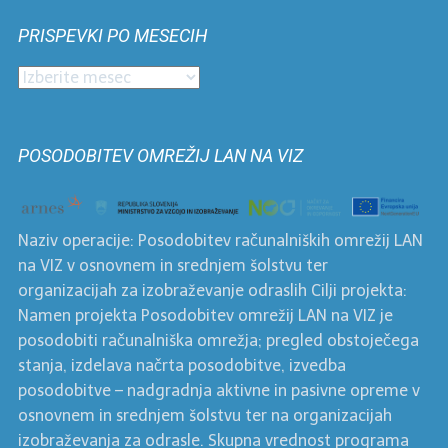
po
PRISPEVKI PO MESECIH
kategorijah
Prispevki
po
mesecih
POSODOBITEV OMREŽIJ LAN NA VIZ
Naziv operacije: Posodobitev računalniških omrežij LAN
na VIZ v osnovnem in srednjem šolstvu ter
organizacijah za izobraževanje odraslih Cilji projekta:
Namen projekta Posodobitev omrežij LAN na VIZ je
posodobiti računalniška omrežja; pregled obstoječega
stanja, izdelava načrta posodobitve, izvedba
posodobitve – nadgradnja aktivne in pasivne opreme v
osnovnem in srednjem šolstvu ter na organizacijah
izobraževanja za odrasle. Skupna vrednost programa