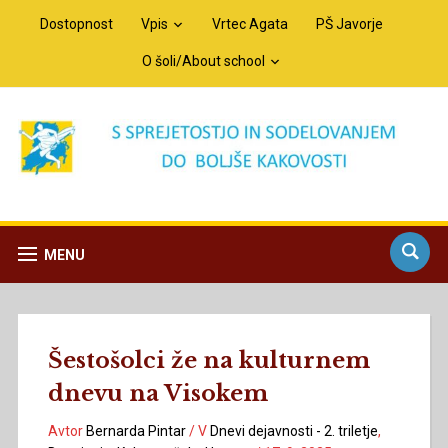
Dostopnost
Vpis
Vrtec Agata
PŠ Javorje
O šoli/About school
MENU
Šestošolci že na kulturnem
dnevu na Visokem
Avtor
Bernarda Pintar
/
V
Dnevi dejavnosti - 2. triletje
,