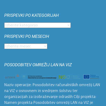
PRISPEVKI PO KATEGORIJAH
Prispevki
po
PRISPEVKI PO MESECIH
kategorijah
Prispevki
po
mesecih
POSODOBITEV OMREŽIJ LAN NA VIZ
Naziv operacije: Posodobitev računalniških omrežij LAN
na VIZ v osnovnem in srednjem šolstvu ter
organizacijah za izobraževanje odraslih Cilji projekta:
Namen projekta Posodobitev omrežij LAN na VIZ je