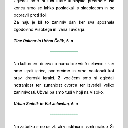
Ogledali smo si tudi stare kuhinjske predmete. Na
koncu smo se lahko posladkali s sladoledom in se
odpravili proti šoli.
Za naju je bil to zanimiv dan, ker sva spoznala
zgodovino Visokega in Ivana Tavčarja.
Tine Dolinar in Urban Čelik, 6. a
**************
Na kulturnem dnevu so nama bile všeč delavnice, kjer
smo igrali igrice, pantomimo in smo nastopali kot
pravi dramski igralci. Z vodičem smo si ogledali
notranjost ter zunanjost dvorca ter izvedeli veliko
zanimivosti. Uživali pa smo tudi v hoji na Visoko.
Urban Sečnik in Val Jelovčan, 6. a
**************
Na začetku smo se zbrali v jedilnici in vzeli malico. Šli