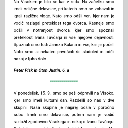
Na Visokem je bilo še kar v redu. Na začetku smo
imeli odlične delavnice, pri katerih smo se zabavali in
igrali različne vloge. Nato smo odšli ven, kjer nam je
vodič razlagal preteklost tega dvorca. Kasneje smo
odšli v notranjost dvorca, kjer smo spoznali
preteklost Ivana Tavčarja in vse njegove dejavnosti.
Spoznali smo tudi Janeza Kalana in vse, kar je počel.
Nato smo si nekateri privoščili še sladoled in odšli
nazaj v ljubo šolo.
Peter Pisk in Oton Justin, 6. a
**************
V ponedeljek, 15. 9., smo se peš odpravili na Visoko,
kjer smo imeli kulturni dan. Razdelili so nas v dve
skupini. Naša skupina je najprej odšla v poročno
sobo. Imeli smo delavnice, potem nam je vodič
razložil zgodovino Visokega in nekaj o Ivanu Tavčarju.