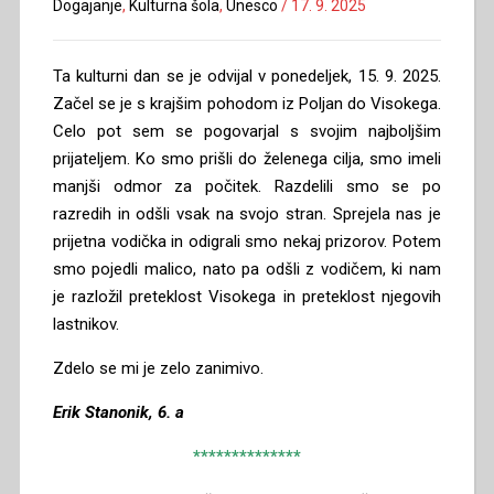
Dogajanje
,
Kulturna šola
,
Unesco
/
17. 9. 2025
Ta kulturni dan se je odvijal v ponedeljek, 15. 9. 2025.
Začel se je s krajšim pohodom iz Poljan do Visokega.
Celo pot sem se pogovarjal s svojim najboljšim
prijateljem. Ko smo prišli do želenega cilja, smo imeli
manjši odmor za počitek. Razdelili smo se po
razredih in odšli vsak na svojo stran. Sprejela nas je
prijetna vodička in odigrali smo nekaj prizorov. Potem
smo pojedli malico, nato pa odšli z vodičem, ki nam
je razložil preteklost Visokega in preteklost njegovih
lastnikov.
Zdelo se mi je zelo zanimivo.
Erik Stanonik, 6. a
**************