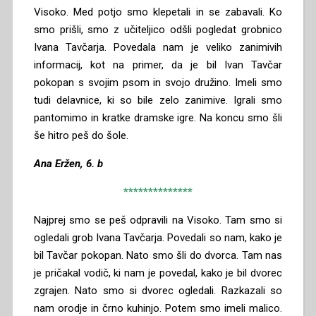
Visoko. Med potjo smo klepetali in se zabavali. Ko
smo prišli, smo z učiteljico odšli pogledat grobnico
Ivana Tavčarja. Povedala nam je veliko zanimivih
informacij, kot na primer, da je bil Ivan Tavčar
pokopan s svojim psom in svojo družino. Imeli smo
tudi delavnice, ki so bile zelo zanimive. Igrali smo
pantomimo in kratke dramske igre. Na koncu smo šli
še hitro peš do šole.
Ana Eržen, 6. b
**************
Najprej smo se peš odpravili na Visoko. Tam smo si
ogledali grob Ivana Tavčarja. Povedali so nam, kako je
bil Tavčar pokopan. Nato smo šli do dvorca. Tam nas
je pričakal vodič, ki nam je povedal, kako je bil dvorec
zgrajen. Nato smo si dvorec ogledali. Razkazali so
nam orodje in črno kuhinjo. Potem smo imeli malico.