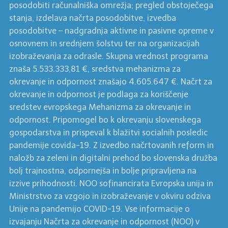
posodobiti računalniška omrežja; pregled obstoječega
stanja, izdelava načrta posodobitve, izvedba
posodobitve – nadgradnja aktivne in pasivne opreme v
osnovnem in srednjem šolstvu ter na organizacijah
izobraževanja za odrasle. Skupna vrednost programa
znaša 5.533.333,81 €, sredstva mehanizma za
okrevanje in odpornost znašajo 4.605.647 €. Načrt za
okrevanje in odpornost je podlaga za koriščenje
sredstev evropskega Mehanizma za okrevanje in
odpornost. Pripomogel bo k okrevanju slovenskega
gospodarstva in prispeval k blažitvi socialnih posledic
pandemije covida-19. Z izvedbo načrtovanih reform in
naložb za zeleni in digitalni prehod bo slovenska družba
bolj trajnostna, odpornejša in bolje pripravljena na
izzive prihodnosti. NOO sofinancirata Evropska unija in
Ministrstvo za vzgojo in izobraževanje v okviru odziva
Unije na pandemijo COVID-19. Vse informacije o
izvajanju Načrta za okrevanje in odpornost (NOO) v