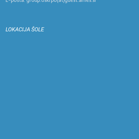
E-pošta: group.oskrpo(at)guest.arnes.si
LOKACIJA ŠOLE