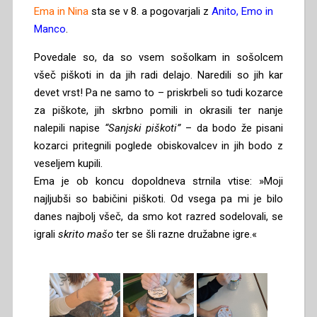
Ema in Nina
sta se v 8. a pogovarjali z
Anito, Emo in
Manco
.
Povedale so, da so vsem sošolkam in sošolcem
všeč piškoti in da jih radi delajo. Naredili so jih kar
devet vrst! Pa ne samo to – priskrbeli so tudi kozarce
za piškote, jih skrbno pomili in okrasili ter nanje
nalepili napise
“Sanjski piškoti”
– da bodo že pisani
kozarci pritegnili poglede obiskovalcev in jih bodo z
veseljem kupili.
Ema je ob koncu dopoldneva strnila vtise: »Moji
najljubši so babičini piškoti. Od vsega pa mi je bilo
danes najbolj všeč, da smo kot razred sodelovali, se
igrali
skrito mašo
ter se šli razne družabne igre.«