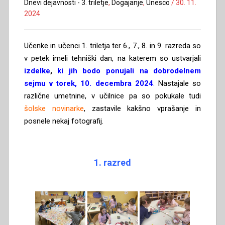
Dnevi dejavnosti - 3. triletje
,
Dogajanje
,
Unesco
/
30. 11.
2024
Učenke in učenci 1. triletja ter 6., 7., 8. in 9. razreda so
v petek imeli tehniški dan, na katerem so ustvarjali
izdelke
,
ki jih bodo ponujali na dobrodelnem
sejmu v torek, 10. decembra 2024
.
Nastajale so
različne umetnine, v učilnice pa so pokukale tudi
šolske novinarke
, zastavile kakšno vprašanje in
posnele nekaj fotografij.
1. razred