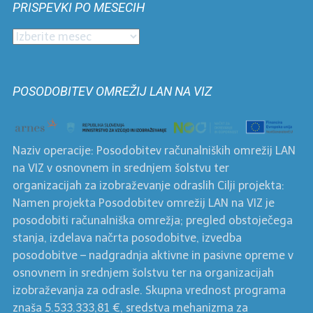
PRISPEVKI PO MESECIH
kategorijah
Prispevki
po
mesecih
POSODOBITEV OMREŽIJ LAN NA VIZ
Naziv operacije: Posodobitev računalniških omrežij LAN
na VIZ v osnovnem in srednjem šolstvu ter
organizacijah za izobraževanje odraslih Cilji projekta:
Namen projekta Posodobitev omrežij LAN na VIZ je
posodobiti računalniška omrežja; pregled obstoječega
stanja, izdelava načrta posodobitve, izvedba
posodobitve – nadgradnja aktivne in pasivne opreme v
osnovnem in srednjem šolstvu ter na organizacijah
izobraževanja za odrasle. Skupna vrednost programa
znaša 5.533.333,81 €, sredstva mehanizma za