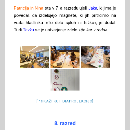
Patricija in Nina
sta v 7. a razredu ujeli
Jaka
, ki jima je
povedal, da izdelujejo magnete, ki jih pritrdimo na
vrata hladilnika. »To delo sploh ni težko«, je dodal.
Tudi
Tevžu
se je ustvarjanje zdelo
»še kar v redu«
.
[PRIKAŽI KOT DIAPROJEKCIJO]
8. razred