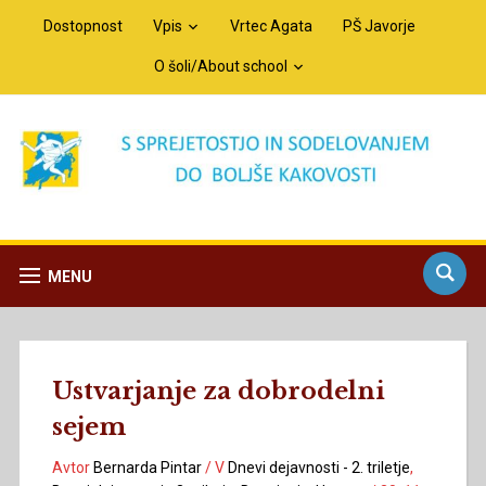
Dostopnost
Vpis
Vrtec Agata
PŠ Javorje
O šoli/About school
MENU
Ustvarjanje za dobrodelni
sejem
Avtor
Bernarda Pintar
/
V
Dnevi dejavnosti - 2. triletje
,