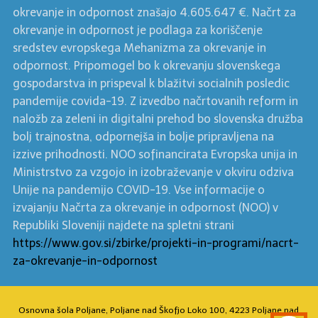
okrevanje in odpornost znašajo 4.605.647 €. Načrt za
okrevanje in odpornost je podlaga za koriščenje
sredstev evropskega Mehanizma za okrevanje in
odpornost. Pripomogel bo k okrevanju slovenskega
gospodarstva in prispeval k blažitvi socialnih posledic
pandemije covida-19. Z izvedbo načrtovanih reform in
naložb za zeleni in digitalni prehod bo slovenska družba
bolj trajnostna, odpornejša in bolje pripravljena na
izzive prihodnosti. NOO sofinancirata Evropska unija in
Ministrstvo za vzgojo in izobraževanje v okviru odziva
Unije na pandemijo COVID-19. Vse informacije o
izvajanju Načrta za okrevanje in odpornost (NOO) v
Republiki Sloveniji najdete na spletni strani
https://www.gov.si/zbirke/projekti-in-programi/nacrt-
za-okrevanje-in-odpornost
Osnovna šola Poljane, Poljane nad Škofjo Loko 100, 4223 Poljane nad