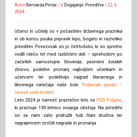
Avtor
Bernarda Pintar
/
V
Dogajanje
,
Prireditve
/
22. 6.
2024
Učenci in učitelji so v počastitev državnega praznika
in ob koncu pouka pripravili lepo, bogato in raznoliko
prireditev. Povezovali so jo četrtošolci, ki so spretno
vodili rdečo nit med različnimi deli – sprehodom po
začetkih samostojne Slovenije, pesmimi šolskih
zborov, podelitvi priznanj najboljšim učenkam in
učencem ter podelitvijo nagrad literarnega in
likovnega natečaja naše šole
“Poljanski gasilci –
nesreč vseh krotilci”
.
Leto 2024 je namreč praznično leto za
PGD Poljane
,
ki praznuje 130-letnico svojega obstoja. Na prireditvi
so se nam zato pridružili tudi člani društva ter
nagrajencem izročili nagrade in priznanja.