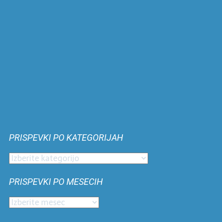
PRISPEVKI PO KATEGORIJAH
Prispevki
po
PRISPEVKI PO MESECIH
kategorijah
Prispevki
po