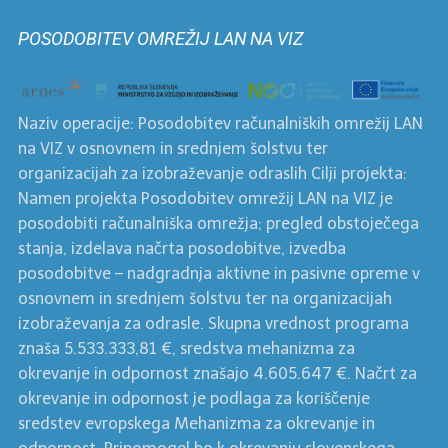
mesecih
POSODOBITEV OMREŽIJ LAN NA VIZ
Naziv operacije: Posodobitev računalniških omrežij LAN
na VIZ v osnovnem in srednjem šolstvu ter
organizacijah za izobraževanje odraslih Cilji projekta:
Namen projekta Posodobitev omrežij LAN na VIZ je
posodobiti računalniška omrežja; pregled obstoječega
stanja, izdelava načrta posodobitve, izvedba
posodobitve – nadgradnja aktivne in pasivne opreme v
osnovnem in srednjem šolstvu ter na organizacijah
izobraževanja za odrasle. Skupna vrednost programa
znaša 5.533.333,81 €, sredstva mehanizma za
okrevanje in odpornost znašajo 4.605.647 €. Načrt za
okrevanje in odpornost je podlaga za koriščenje
sredstev evropskega Mehanizma za okrevanje in