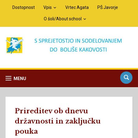
Dostopnost
Vpis
Vrtec Agata
PŠ Javorje
O šoli/About school
MENU
Prireditev ob dnevu
državnosti in zaključku
pouka