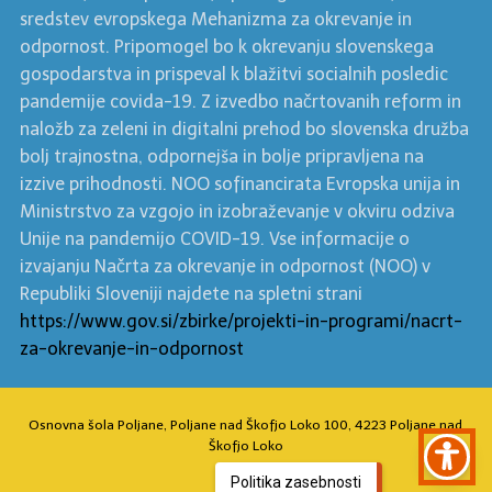
sredstev evropskega Mehanizma za okrevanje in
odpornost. Pripomogel bo k okrevanju slovenskega
gospodarstva in prispeval k blažitvi socialnih posledic
pandemije covida-19. Z izvedbo načrtovanih reform in
naložb za zeleni in digitalni prehod bo slovenska družba
bolj trajnostna, odpornejša in bolje pripravljena na
izzive prihodnosti. NOO sofinancirata Evropska unija in
Ministrstvo za vzgojo in izobraževanje v okviru odziva
Unije na pandemijo COVID-19. Vse informacije o
izvajanju Načrta za okrevanje in odpornost (NOO) v
Republiki Sloveniji najdete na spletni strani
https://www.gov.si/zbirke/projekti-in-programi/nacrt-
za-okrevanje-in-odpornost
Osnovna šola Poljane, Poljane nad Škofjo Loko 100, 4223 Poljane nad
Škofjo Loko
Politika zasebnosti