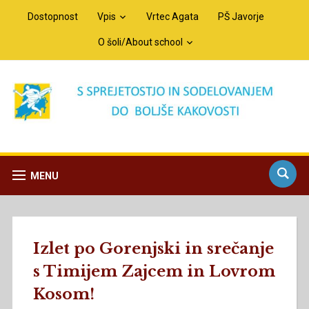
Dostopnost
Vpis
Vrtec Agata
PŠ Javorje
O šoli/About school
MENU
Izlet po Gorenjski in srečanje
s Timijem Zajcem in Lovrom
Kosom!