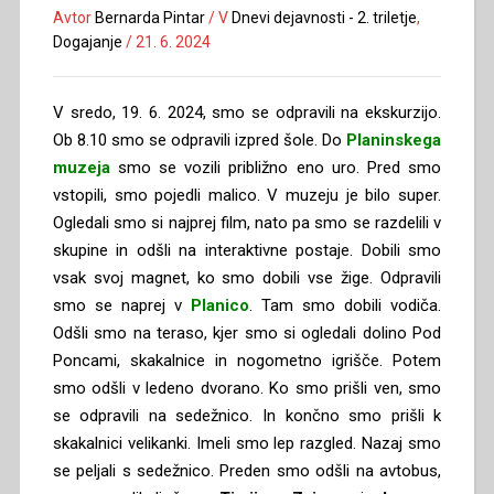
Avtor
Bernarda Pintar
/
V
Dnevi dejavnosti - 2. triletje
,
Dogajanje
/
21. 6. 2024
V sredo, 19. 6. 2024, smo se odpravili na ekskurzijo.
Ob 8.10 smo se odpravili izpred šole. Do
Planinskega
muzeja
smo se vozili približno eno uro. Pred smo
vstopili, smo pojedli malico. V muzeju je bilo super.
Ogledali smo si najprej film, nato pa smo se razdelili v
skupine in odšli na interaktivne postaje. Dobili smo
vsak svoj magnet, ko smo dobili vse žige. Odpravili
smo se naprej v
Planico
. Tam smo dobili vodiča.
Odšli smo na teraso, kjer smo si ogledali dolino Pod
Poncami, skakalnice in nogometno igrišče. Potem
smo odšli v ledeno dvorano. Ko smo prišli ven, smo
se odpravili na sedežnico. In končno smo prišli k
skakalnici velikanki. Imeli smo lep razgled. Nazaj smo
se peljali s sedežnico. Preden smo odšli na avtobus,