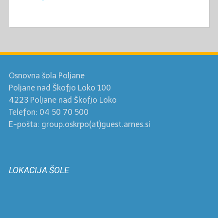
Osnovna šola Poljane
Poljane nad Škofjo Loko 100
4223 Poljane nad Škofjo Loko
Telefon: 04 50 70 500
E-pošta: group.oskrpo(at)guest.arnes.si
LOKACIJA ŠOLE