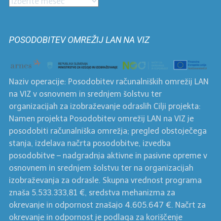
Prispevki
po
mesecih
POSODOBITEV OMREŽIJ LAN NA VIZ
Naziv operacije: Posodobitev računalniških omrežij LAN
na VIZ v osnovnem in srednjem šolstvu ter
organizacijah za izobraževanje odraslih Cilji projekta:
Namen projekta Posodobitev omrežij LAN na VIZ je
posodobiti računalniška omrežja; pregled obstoječega
stanja, izdelava načrta posodobitve, izvedba
posodobitve – nadgradnja aktivne in pasivne opreme v
osnovnem in srednjem šolstvu ter na organizacijah
izobraževanja za odrasle. Skupna vrednost programa
znaša 5.533.333,81 €, sredstva mehanizma za
okrevanje in odpornost znašajo 4.605.647 €. Načrt za
okrevanje in odpornost je podlaga za koriščenje