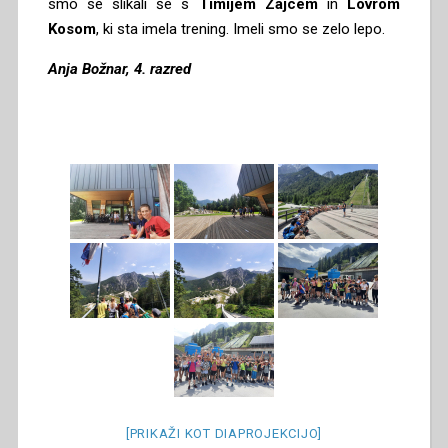
smo se slikali še s
Timijem Zajcem
in
Lovrom
Kosom
, ki sta imela trening. Imeli smo se zelo lepo.
Anja Božnar, 4. razred
[PRIKAŽI KOT DIAPROJEKCIJO]