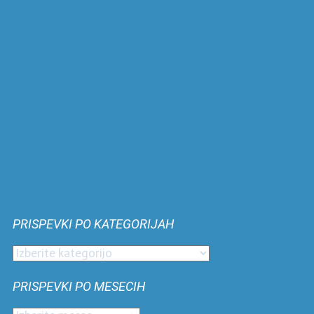
PRISPEVKI PO KATEGORIJAH
Prispevki
po
PRISPEVKI PO MESECIH
kategorijah