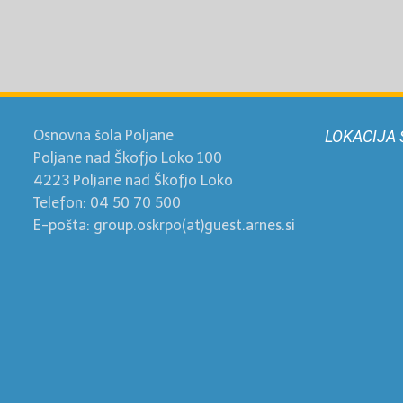
Osnovna šola Poljane
LOKACIJA 
Poljane nad Škofjo Loko 100
4223 Poljane nad Škofjo Loko
Telefon: 04 50 70 500
E-pošta: group.oskrpo(at)guest.arnes.si