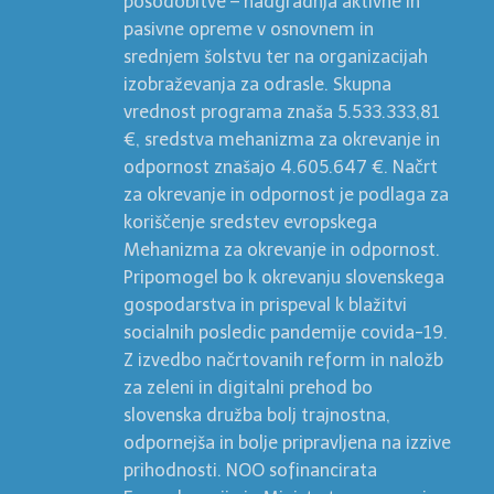
posodobitve – nadgradnja aktivne in
pasivne opreme v osnovnem in
srednjem šolstvu ter na organizacijah
izobraževanja za odrasle. Skupna
vrednost programa znaša 5.533.333,81
€, sredstva mehanizma za okrevanje in
odpornost znašajo 4.605.647 €. Načrt
za okrevanje in odpornost je podlaga za
koriščenje sredstev evropskega
Mehanizma za okrevanje in odpornost.
Pripomogel bo k okrevanju slovenskega
gospodarstva in prispeval k blažitvi
socialnih posledic pandemije covida-19.
Z izvedbo načrtovanih reform in naložb
za zeleni in digitalni prehod bo
slovenska družba bolj trajnostna,
odpornejša in bolje pripravljena na izzive
prihodnosti. NOO sofinancirata