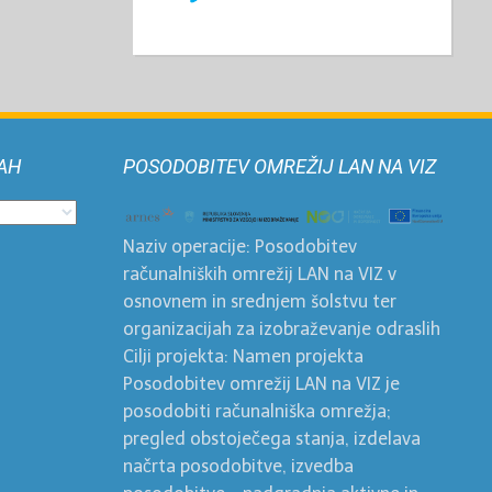
AH
POSODOBITEV OMREŽIJ LAN NA VIZ
Naziv operacije: Posodobitev
računalniških omrežij LAN na VIZ v
osnovnem in srednjem šolstvu ter
organizacijah za izobraževanje odraslih
Cilji projekta: Namen projekta
Posodobitev omrežij LAN na VIZ je
posodobiti računalniška omrežja;
pregled obstoječega stanja, izdelava
načrta posodobitve, izvedba