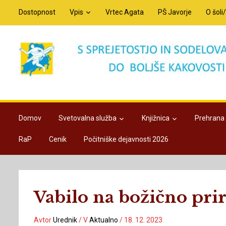
Dostopnost
Vpis
Vrtec Agata
PŠ Javorje
O šoli
Domov
Svetovalna služba
Knjižnica
Prehrana
RaP
Cenik
Počitniške dejavnosti 2026
Vabilo na božično pri
Avtor
Urednik
/
V
Aktualno
/
18. 12. 2023