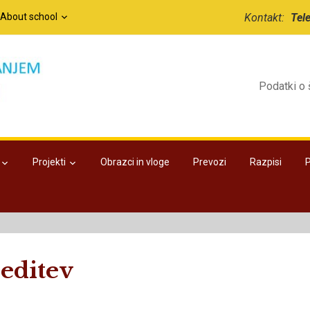
/About school
Kontakt:
Tel
Podatki o 
Projekti
Obrazci in vloge
Prevozi
Razpisi
reditev