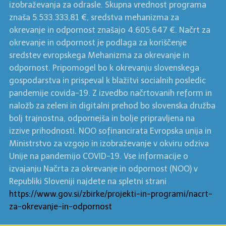
izobraževanja za odrasle. Skupna vrednost programa
znaša 5.533.333,81 €, sredstva mehanizma za
okrevanje in odpornost znašajo 4.605.647 €. Načrt za
okrevanje in odpornost je podlaga za koriščenje
sredstev evropskega Mehanizma za okrevanje in
odpornost. Pripomogel bo k okrevanju slovenskega
gospodarstva in prispeval k blažitvi socialnih posledic
pandemije covida-19. Z izvedbo načrtovanih reform in
naložb za zeleni in digitalni prehod bo slovenska družba
bolj trajnostna, odpornejša in bolje pripravljena na
izzive prihodnosti. NOO sofinancirata Evropska unija in
Ministrstvo za vzgojo in izobraževanje v okviru odziva
Unije na pandemijo COVID-19. Vse informacije o
izvajanju Načrta za okrevanje in odpornost (NOO) v
Republiki Sloveniji najdete na spletni strani
https://www.gov.si/zbirke/projekti-in-programi/nacrt-
za-okrevanje-in-odpornost