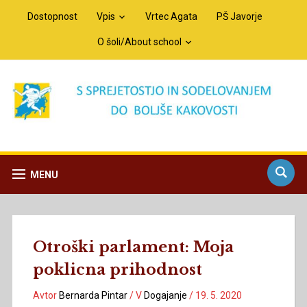
Dostopnost
Vpis
Vrtec Agata
PŠ Javorje
O šoli/About school
MENU
Otroški parlament: Moja
poklicna prihodnost
Avtor
Bernarda Pintar
/
V
Dogajanje
/
19. 5. 2020