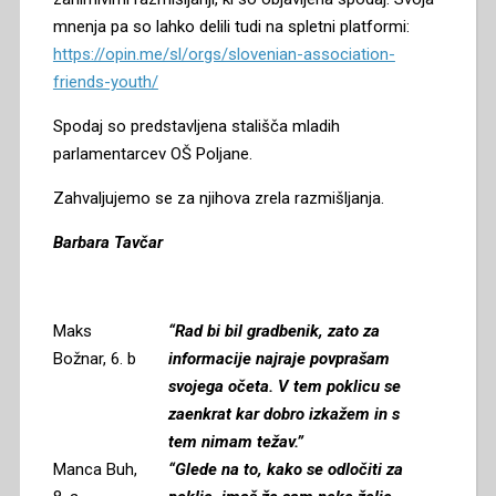
mnenja pa so lahko delili tudi na spletni platformi:
https://opin.me/sl/orgs/slovenian-association-
friends-youth/
Spodaj so predstavljena stališča mladih
parlamentarcev OŠ Poljane.
Zahvaljujemo se za njihova zrela razmišljanja.
Barbara Tavčar
Maks
“Rad bi bil gradbenik, zato za
Božnar, 6. b
informacije najraje povprašam
svojega očeta. V tem poklicu se
zaenkrat kar dobro izkažem in s
tem nimam težav.”
Manca Buh,
“Glede na to, kako se odločiti za