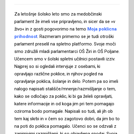
Za letošnje šolsko leto smo za medobčinski
parlament že imeli vse pripravljeno, in sicer da se »v
živo« in z gosti pogovorimo na temo
Moja poklicna
prihodnost
. Razmeram primerno se je tudi otroški
parlament preselil na spletno platformo. Svoje moči
smo združili mladi parlamentarci OŠ Žiri in OŠ Poljane.
Učencem smo v šolski spletni učilnici postavili izziv.
Najprej so si ogledali intervjuje z osebami, ki
opravljajo različne poklice, in njihov pogled na
opravljanje poklica, šolanje in delo. Potem pa so imeli
nalogo napisati stališče/mnenje/razmišljanje o tem,
kako se odločajo za poklic, ki bi ga želeli opravljati,
katere informacije in od koga jim pri tem pomagajo
oziroma bodo pomagale. Napisali so tudi, ali jih ob
tem kaj skrbi in v čem so zagotovo dobri, da jim bo to
na poti do poklica pomagalo
.
Učenci so se odzvali z
zanimivimi razmišljanji, ki so objavljena spodaj. Svoja