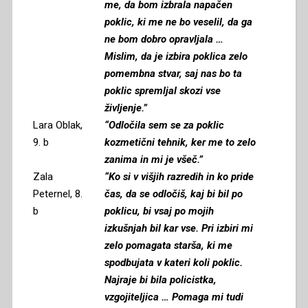
me, da bom izbrala napačen
poklic, ki me ne bo veselil, da ga
ne bom dobro opravljala …
Mislim, da je izbira poklica zelo
pomembna stvar, saj nas bo ta
poklic spremljal skozi vse
življenje.”
Lara Oblak,
“Odločila sem se za poklic
9. b
kozmetični tehnik, ker me to zelo
zanima in mi je všeč.”
Zala
“Ko si v višjih razredih in ko pride
Peternel, 8.
čas, da se odločiš, kaj bi bil po
b
poklicu, bi vsaj po mojih
izkušnjah bil kar vse. Pri izbiri mi
zelo pomagata starša, ki me
spodbujata v kateri koli poklic.
Najraje bi bila policistka,
vzgojiteljica … Pomaga mi tudi