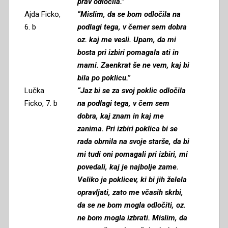
prav odločila.”
Ajda Ficko,
“Mislim, da se bom odločila na
6. b
podlagi tega, v čemer sem dobra
oz. kaj me vesli. Upam, da mi
bosta pri izbiri pomagala ati in
mami. Zaenkrat še ne vem, kaj bi
bila po poklicu.”
Lučka
“Jaz bi se za svoj poklic odločila
Ficko, 7. b
na podlagi tega, v čem sem
dobra, kaj znam in kaj me
zanima. Pri izbiri poklica bi se
rada obrnila na svoje starše, da bi
mi tudi oni pomagali pri izbiri, mi
povedali, kaj je najbolje zame.
Veliko je poklicev, ki bi jih želela
opravljati, zato me včasih skrbi,
da se ne bom mogla odločiti, oz.
ne bom mogla izbrati. Mislim, da