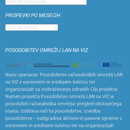
Prispevki
po
PRISPEVKI PO MESECIH
kategorijah
Prispevki
po
mesecih
POSODOBITEV OMREŽIJ LAN NA VIZ
Naziv operacije: Posodobitev računalniških omrežij LAN
na VIZ v osnovnem in srednjem šolstvu ter
organizacijah za izobraževanje odraslih Cilji projekta:
Namen projekta Posodobitev omrežij LAN na VIZ je
posodobiti računalniška omrežja; pregled obstoječega
stanja, izdelava načrta posodobitve, izvedba
posodobitve – nadgradnja aktivne in pasivne opreme v
osnovnem in srednjem šolstvu ter na organizacijah