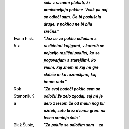
šola z raznimi plakati, ki
predstavljajo poklice. Vsak pa naj
se odloči sam. Če bi poslušala
druge, v poklicu ne bi bila
srečna.”
Ivana Pisk,
“Jaz se za poklic odločam z
6. a
različnimi knjigami, v katerih se
pojavijo različni poklici, ko se
pogovarjam s starejšimi, ko
vidim, kaj znam in kaj mi gre
slabše in ko razmišljam, kaj
imam rada.”
Rok
“Za svoj bodoči poklic sem se
Stanonik, 9.
odločil že zelo zgodaj, saj mi je
a
delo z lesom že od malih nog bil
užitek, zato brez dvoma grem na
lesno srednjo šolo.”
Blaž Šubic,
“Za poklic se odločim sam – za