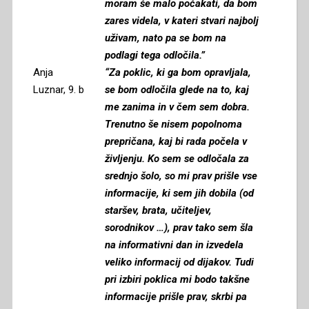
moram še malo počakati, da bom
zares videla, v kateri stvari najbolj
uživam, nato pa se bom na
podlagi tega odločila.”
Anja
“Za poklic, ki ga bom opravljala,
Luznar, 9. b
se bom odločila glede na to, kaj
me zanima in v čem sem dobra.
Trenutno še nisem popolnoma
prepričana, kaj bi rada počela v
življenju. Ko sem se odločala za
srednjo šolo, so mi prav prišle vse
informacije, ki sem jih dobila (od
staršev, brata, učiteljev,
sorodnikov …), prav tako sem šla
na informativni dan in izvedela
veliko informacij od dijakov. Tudi
pri izbiri poklica mi bodo takšne
informacije prišle prav, skrbi pa