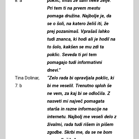
8. a
poklic, imaš že sam neke želje.
Pri tem ti na prvem mestu
pomaga družina. Najbolje je, da
se o šoli, na katero želiš iti, že
prej pozanimaš. Vprašaš lahko
tudi znanca, ki hodi ali je hodil na
to šolo, kakšen se mu zdi ta
poklic. Seveda ti pri tem
pomagajo tudi informativni
dnevi.”
Tina Dolinar,
“Zelo rada bi opravljala poklic, ki
7. b
bi me veselil. Trenutno sploh še
ne vem, za kaj bi se odločila. Z
nasveti mi največ pomagata
starša in razne informacije na
internetu. Najbolj me veseli delo z
živalmi, rada tudi rišem in pišem
zgodbe. Skrbi me, da se ne bom