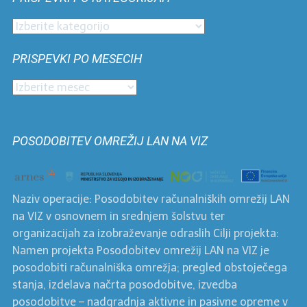
Prispevki
po
PRISPEVKI PO MESECIH
kategorijah
Prispevki
po
mesecih
POSODOBITEV OMREŽIJ LAN NA VIZ
Naziv operacije: Posodobitev računalniških omrežij LAN
na VIZ v osnovnem in srednjem šolstvu ter
organizacijah za izobraževanje odraslih Cilji projekta:
Namen projekta Posodobitev omrežij LAN na VIZ je
posodobiti računalniška omrežja; pregled obstoječega
stanja, izdelava načrta posodobitve, izvedba
posodobitve – nadgradnja aktivne in pasivne opreme v