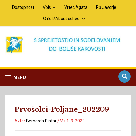
Dostopnost
Vpis
Vrtec Agata
PŠ Javorje
O šoli/About school
MENU
Prvošolci-Poljane_202209
Avtor
Bernarda Pintar
/
V
/
1. 9. 2022