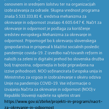
osnovnem in srednjem šolstvu ter na organizacijah
izobraževanja za odrasle. Skupna vrednost programa
znaša 5.533.333,81 €, sredstva mehanizma za
okrevanje in odpornost znašajo 4.605.647 €. Načrt za
okrevanje in odpornost je podlaga za koriščenje
sredstev evropskega Mehanizma za okrevanje in
odpornost. Pripomogel bo k okrevanju slovenskega
gospodarstva in prispeval k blažitvi socialnih posledic
pandemije covida-19. Z izvedbo načrtovanih reform in
naložb za zeleni in digitalni prehod bo slovenska družba
bolj trajnostna, odpornejša in bolje pripravljena na
izzive prihodnosti. NOO sofinancirata Evropska unija in
Ministrstvo za vzgojo in izobraževanje v okviru odziva
Unije na pandemijo COVID-19. Vse informacije o
izvajanju Načrta za okrevanje in odpornost (NOO) v
Republiki Sloveniji najdete na spletni strani
https://www.gov.si/zbirke/projekti-in-programi/nacrt-
za-okrevanje-in-odpornost