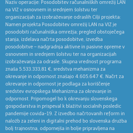
Naziv operacije: Posodobitev računalniških omrežij LAN
na VIZ v osnovnem in srednjem šolstvu ter
organizacijah za izobraževanje odraslih Cilji projekta:
Namen projekta Posodobitev omrežij LAN na VIZ je
posodobiti računalniška omrežja; pregled obstoječega
stanja, izdelava načrta posodobitve, izvedba
posodobitve – nadgradnja aktivne in pasivne opreme v
osnovnem in srednjem šolstvu ter na organizacijah
izobraževanja za odrasle. Skupna vrednost programa
znaša 5.533.333,81 €, sredstva mehanizma za
okrevanje in odpornost znašajo 4.605.647 €. Načrt za
okrevanje in odpornost je podlaga za koriščenje
sredstev evropskega Mehanizma za okrevanje in
odpornost. Pripomogel bo k okrevanju slovenskega
gospodarstva in prispeval k blažitvi socialnih posledic
pandemije covida-19. Z izvedbo načrtovanih reform in
naložb za zeleni in digitalni prehod bo slovenska družba
bolj trajnostna, odpornejša in bolje pripravljena na