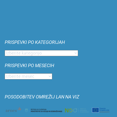
PRISPEVKI PO KATEGORIJAH
Prispevki
po
PRISPEVKI PO MESECIH
kategorijah
Prispevki
po
mesecih
POSODOBITEV OMREŽIJ LAN NA VIZ