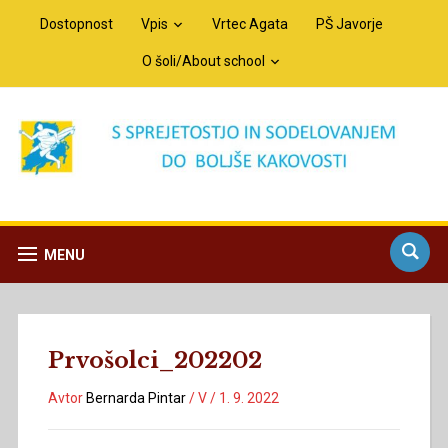
Dostopnost
Vpis
Vrtec Agata
PŠ Javorje
O šoli/About school
MENU
Prvošolci_202202
Avtor
Bernarda Pintar
/
V
/
1. 9. 2022